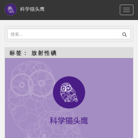
S
科学猫头鹰
TOGG
k
i
p
搜
t
索：
o
标签：
放射性碘
m
a
i
n
c
o
n
t
e
n
t