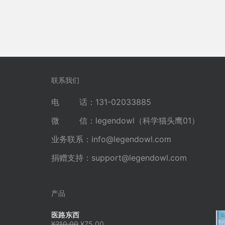
联系我们
电 话：131-02033885
微 信：legendowl（科学猫头鹰01）
业务联系：
info@legendowl.com
捐赠支持：
support@legendowl.com
产品
医路东西
原
当
¥
210.00
¥
75.00