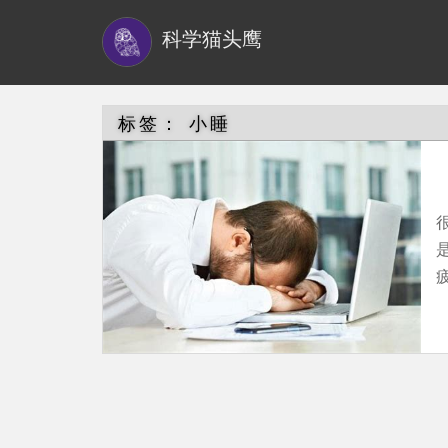
S
科学猫头鹰
k
i
p
t
标签：
小睡
o
m
a
i
n
c
o
n
t
e
n
t