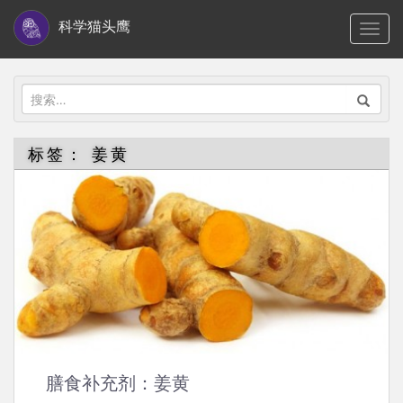
S
科学猫头鹰
TOGG
k
i
p
搜
t
索：
o
标签：
姜黄
m
a
i
n
c
o
n
t
e
n
膳食补充剂：姜黄
t