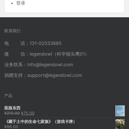
登录
联系我们
电 话：131-02033885
微 信：legendowl（科学猫头鹰01）
业务联系：
info@legendowl.com
捐赠支持：
support@legendowl.com
产品
医路东西
原
当
¥
210.00
¥
75.00
价
前
《藏于土中的生命七家族》（游戏卡牌）
为：
价
¥
96.00
¥210.00。
格