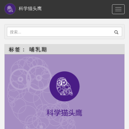
S
科学猫头鹰
TOGG
k
i
p
搜
t
索：
o
标签：
哺乳期
m
a
i
n
c
o
n
t
e
n
t