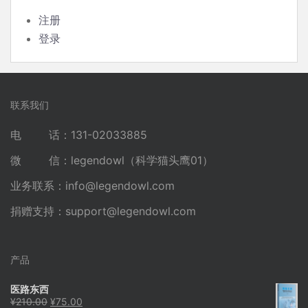
注册
登录
联系我们
电 话：131-02033885
微 信：legendowl（科学猫头鹰01）
业务联系：
info@legendowl.com
捐赠支持：
support@legendowl.com
产品
医路东西
原
当
¥
210.00
¥
75.00