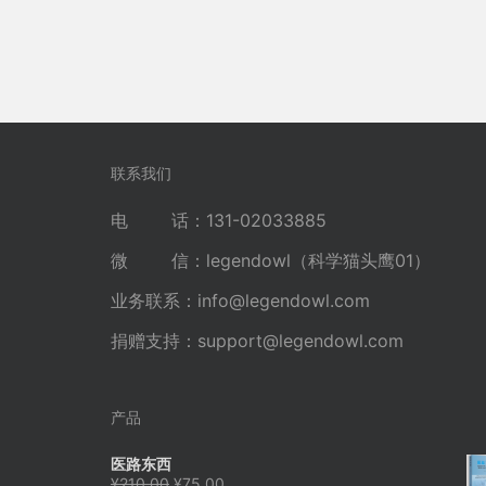
联系我们
电 话：131-02033885
微 信：legendowl（科学猫头鹰01）
业务联系：
info@legendowl.com
捐赠支持：
support@legendowl.com
产品
医路东西
原
当
¥
210.00
¥
75.00