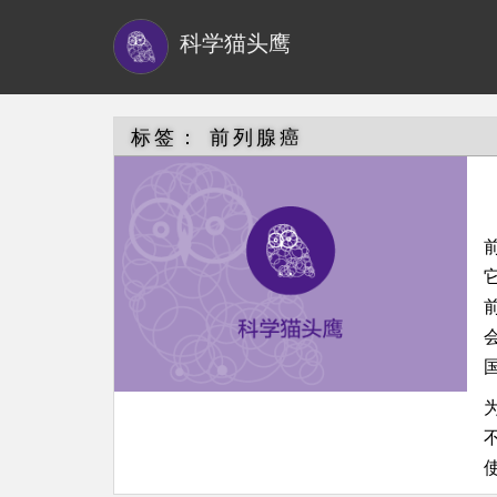
S
科学猫头鹰
k
i
p
t
标签：
前列腺癌
o
m
a
i
n
c
o
n
t
e
n
t