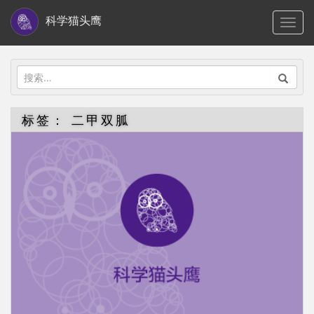
S
科学猫头鹰
TOGG
k
i
p
搜
t
索：
o
标签：
二甲双胍
m
a
i
n
c
o
n
t
e
n
t