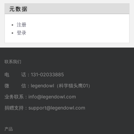
元数据
注册
登录
联系我们
电 话：131-02033885
微 信：legendowl（科学猫头鹰01）
业务联系：
info@legendowl.com
捐赠支持：
support@legendowl.com
产品