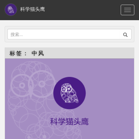
S
科学猫头鹰
TOGG
k
i
p
搜
t
索：
o
标签：
中风
m
a
i
n
c
o
n
t
e
n
t