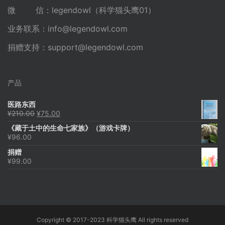
微 信：legendowl（科学猫头鹰01）
业务联系：
info@legendowl.com
捐赠支持：
support@legendowl.com
产品
医路东西
原
当
¥
210.00
¥
75.00
价
前
《藏于土中的生命七家族》（游戏卡牌）
为：
价
¥
96.00
¥210.00。
格
为：
捐赠
¥75.00。
¥
99.00
Copyright © 2017-2023 科学猫头鹰 All rights reserved