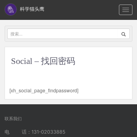
S
科学猫头鹰
TOGG
k
i
p
搜
t
索：
o
m
Social – 找回密码
a
i
n
c
[xh_social_page_findpassword]
o
n
t
e
联系我们
n
电 话：131-02033885
t