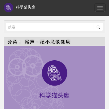
S
科学猫头鹰
TOGG
k
i
p
搜
t
索：
o
分类：
尾声－纪小龙谈健康
m
a
i
n
c
o
n
t
e
n
t