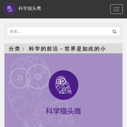
S
科学猫头鹰
TOGG
k
i
p
搜
t
索：
o
分类：
科学的前沿－世界是如此的小
m
a
i
n
c
o
n
t
e
n
t