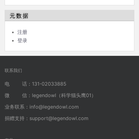
元数据
注册
登录
联系我们
电 话：131-02033885
微 信：legendowl（科学猫头鹰01）
业务联系：
info@legendowl.com
捐赠支持：
support@legendowl.com