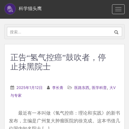
S
科学猫头鹰
TOGG
k
i
p
搜
t
索：
o
m
正告“氢气控癌”鼓吹者，停
a
止抹黑院士
i
n
c
,
,
2025年1月12日
李长青
医路东西
医学科普
大V
o
与专家
n
t
e
最近有一本叫做《氢气控癌：理论和实践》的新书
n
发布，主编是广州复大肿瘤医院的徐克成。这本书借几
t
位国内知名院士 […]