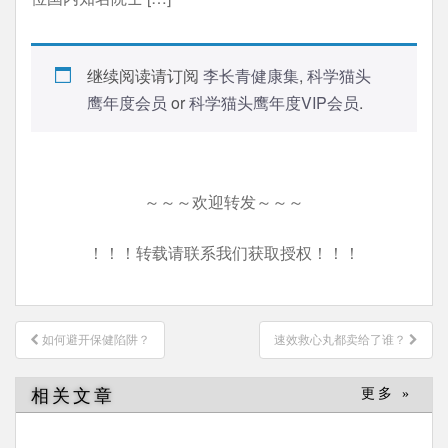
继续阅读请订阅
李长青健康集
,
科学猫头
鹰年度会员
or
科学猫头鹰年度VIP会员
.
～～～欢迎转发～～～
！！！转载请联系我们获取授权！！！
文
如何避开保健陷阱？
速效救心丸都卖给了谁？
章
导
相关文章
更多 »
航