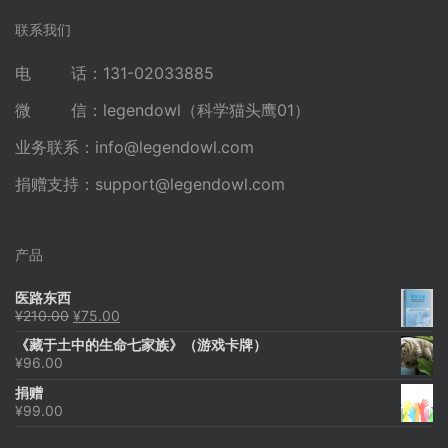
联系我们
电 话：131-02033885
微 信：legendowl（科学猫头鹰01）
业务联系：
info@legendowl.com
捐赠支持：
support@legendowl.com
产品
医路东西
原
当
¥
210.00
¥
75.00
价
前
《藏于土中的生命七家族》（游戏卡牌）
为：
价
¥
96.00
¥210.00。
格
为：
捐赠
¥75.00。
¥
99.00