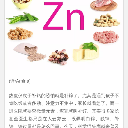
(译/Amina)
热度仅次于补钙的恐怕就是补锌了。尤其是遇到孩子不
肯吃饭或者多动、注意力不集中，家长就着急了。而一
进医院就要查微量元素，查完就叫补锌。其实很多家长
甚至医生都只是在人云亦云，没弄明白锌、缺锌、补
锌、锌过量都是怎么回事。今天，科学猫头鹰就来普及