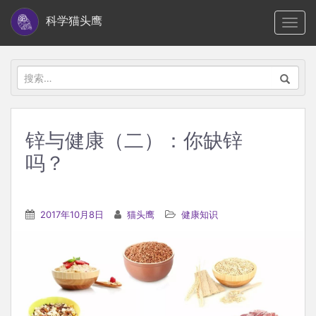
S
科学猫头鹰
TOGG
k
i
p
搜
t
索：
o
m
锌与健康（二）：你缺锌
a
吗？
i
n
c
2017年10月8日
猫头鹰
健康知识
o
n
t
e
n
t