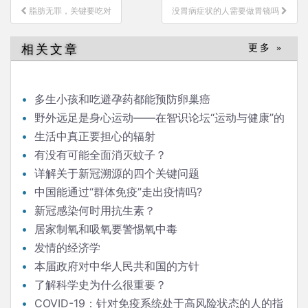
文
脂肪无罪，关键要吃对
没胃病症状的人需要做胃镜吗
章
导
相关文章
更多 »
航
多生小孩和吃避孕药都能预防卵巢癌
野外远足是身心运动——在智识论坛“运动与健康”的
发言
生活中真正要担心的辐射
有没有可能全面消灭蚊子？
详解关于新冠溯源的四个关键问题
中国能通过“群体免疫”走出疫情吗?
新冠感染何时用抗生素？
居家制氧和吸氧要警惕氧中毒
发情的经济学
本届政府对中华人民共和国的方针
了解科学史为什么很重要？
COVID-19：针对免疫系统处于高风险状态的人的指