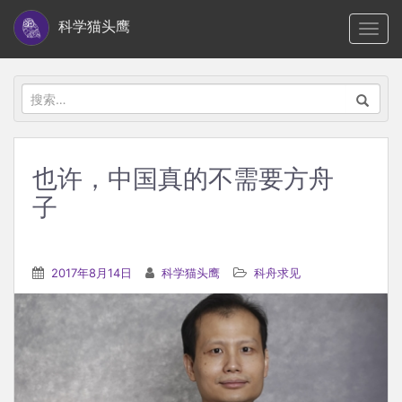
S
科学猫头鹰
TOGG
k
i
p
搜
t
索：
o
m
也许，中国真的不需要方舟
a
子
i
n
c
2017年8月14日
科学猫头鹰
科舟求见
o
n
t
e
n
t