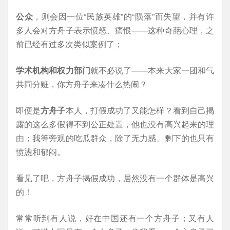
公众
，则会因一位“民族英雄”的“陨落”而失望，并有许
多人会对方舟子表示愤怒、痛恨——这种奇葩心理，之
前已经有过多次类似案例了；
学术机构和权力部门
就不必说了——本来大家一团和气
共同分赃，你方舟子来凑什么热闹？
即便是
方舟子
本人，打假成功了又能怎样？看到自己揭
露的这么多假得不到公正处置，他也没有高兴起来的理
由；我等旁观的吃瓜群众，除了无力感、剩下的也只有
愤懑和郁闷。
看见了吧，方舟子揭假成功，居然没有一个群体是高兴
的！
常常听到有人说，好在中国还有一个方舟子；又有人