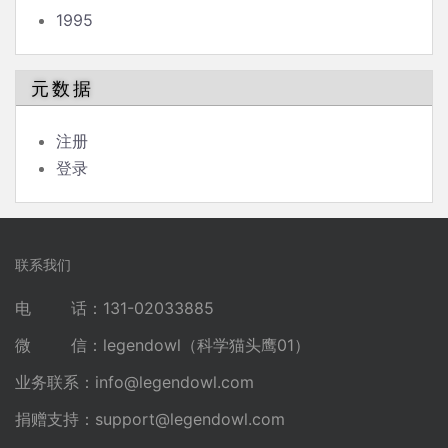
1995
元数据
注册
登录
联系我们
电 话：131-02033885
微 信：legendowl（科学猫头鹰01）
业务联系：
info@legendowl.com
捐赠支持：
support@legendowl.com