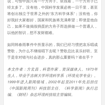
说，可惜中国只有一个方舟子。依我看，一个方舟子已
经太多了。没有他，中国科学发展必将一日千里，甚至
将创出独立于世界之外的“东方科学体系”；没有他，你
好我好大家都好，国家和民族将充满希望；即便是他自
己，如果不做揭假捣蛋的方舟子而选择做一个普通人，
以他的智识，想不发财都难。
如同韩春雨事件中所显示的，我们已经习惯把哀乐唱成
赞歌，为什么不继续唱下去呢？赞歌总比哀乐好听。至
于是非对错与社会进步，真的那么重要吗？谁在乎？
本文作者：方玄昌，科普作家，资深媒体人。1973年
生人，毕业于吉林大学环境科学系（环境化学专业）。
1999年进入新闻领域，2002年起至2011年先后担任
《中国新闻周刊》科技部主任、《科学新闻》执行总
编、《财经》杂志环境科技组主管编辑。