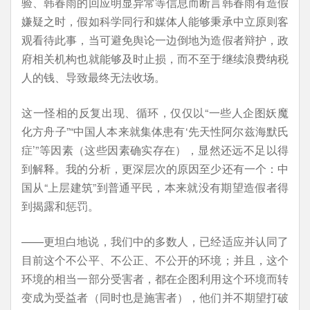
验、韩春雨的回应明显异常等信息而断言韩春雨有造假
嫌疑之时，假如科学同行和媒体人能够秉承中立原则客
观看待此事，当可避免舆论一边倒地为造假者辩护，政
府相关机构也就能够及时止损，而不至于继续浪费纳税
人的钱、导致最终无法收场。
这一怪相的反复出现、循环，仅仅以“一些人企图妖魔
化方舟子”“中国人本来就集体患有‘先天性阿尔兹海默氏
症’”等因素（这些因素确实存在），显然还远不足以得
到解释。我的分析，更深层次的原因至少还有一个：中
国从“上层建筑”到普通平民，本来就没有期望造假者得
到揭露和惩罚。
——更坦白地说，我们中的多数人，已经适应并认同了
目前这个不公平、不公正、不公开的环境；并且，这个
环境的相当一部分受害者，都在企图利用这个环境而转
变成为受益者（同时也是施害者），他们并不期望打破