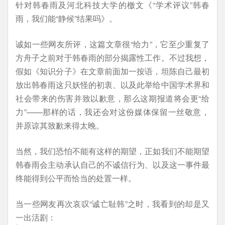
针对韩春雨及河北科技大学的檄文《“学术评议”韩春
雨，我们能“静候”结果吗》。
诚如一些网友所评，这篇文章很“给力”，它至少重复了
方舟子之前对于韩春雨的部分揭露性工作。不过我想，
假如《知识分子》在文章前面加一按语，坦陈自己最初
放出韩春雨这只妖怪的初衷、以及此举给中国学术界和
社会带来的伤害并致以歉意，那么这期报道将会更“给
力”——那样的话，我还会对这份媒体保留一丝敬意，
并原谅其致歉来得太晚。
当然，我们恐怕不能有这样的期望，正如我们不能期望
韩春雨会主动承认自己的不诚信行为、以及这一事件最
终能得到公平而恰当的处置一样。
当一些网友再次哀叹“诚亡耻韩”之时，我看到的却是又
一出活剧：