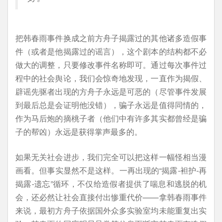
把韩春雨事件换成之前方舟子揭露过的其他诸多造假事
件（或者是他揭露过的谣言），这个剧本的结构都不必
做大的调整，只要修改事件名称即可。通过每次事件过
程中的社会舆论，我们会惊奇地发现，一直作为揭假、
辟谣先驱者出现的方舟子永远是可恶的（尽管事件发展
到最后总是会证明他没错），骗子永远是值得同情的，
作为马后炮的摘桃子者（他们中有许多其实都曾经是骗
子的帮凶）永远是获得掌声最多的。
如果无关社会进步，我们完全可以把这样一幅怪相当漫
画看。但事实显然不是这样。一再出现的“揭露-袒护-再
揭露-遗忘”循环，不仅给造假者提供了喘息和逃脱的机
会，还必然让社会直接付出惨重代价——拿韩春雨事件
来说，最初方舟子依据国外众多实验室均未能重复出实