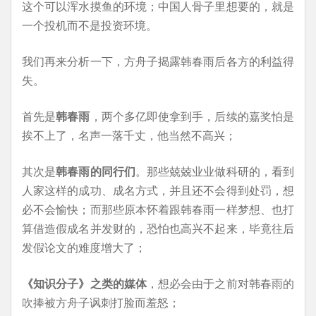
这个可以浑水摸鱼的环境；中国人骨子里想要的，就是
一个投机而不是投资环境。
我们再来分析一下，方舟子揭露韩春雨后各方的利益得
失。
首先是
韩春雨
，两个多亿即使拿到手，后续的嘉奖怕是
挨不上了，名声一落千丈，他当然不高兴；
其次是
韩春雨的同行们
。那些兢兢业业做科研的，看到
人家这样的成功、成名方式，并且还不会得到处罚，想
必不会愉快；而那些原本怀着跟韩春雨一样梦想、也打
算借造假成名并发财的，恐怕也高兴不起来，毕竟往后
发假论文的难度增大了；
《知识分子》之类的媒体
，想必会由于之前对韩春雨的
吹捧被方舟子讽刺打脸而羞怒；