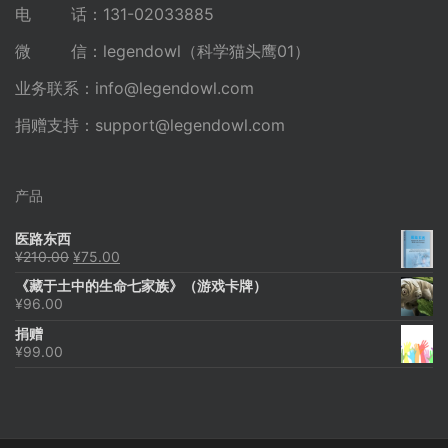
电 话：131-02033885
微 信：legendowl（科学猫头鹰01）
业务联系：
info@legendowl.com
捐赠支持：
support@legendowl.com
产品
医路东西
原
当
¥
210.00
¥
75.00
价
前
《藏于土中的生命七家族》（游戏卡牌）
为：
价
¥
96.00
¥210.00。
格
为：
捐赠
¥75.00。
¥
99.00