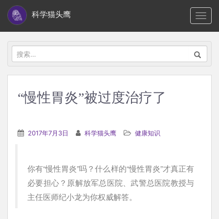
S
科学猫头鹰
TOGG
k
i
p
搜
t
索：
o
m
“慢性胃炎”被过度治疗了
a
i
n
2017年7月3日
科学猫头鹰
健康知识
c
o
n
你有“慢性胃炎”吗？什么样的“慢性胃炎”才真正有
t
必要担心？原解放军总医院、武警总医院教授与
e
主任医师纪小龙为你权威解答。
n
t