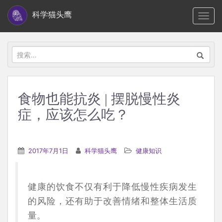
S
科学猫头鹰
TOGG
k
i
p
搜
t
索：
o
m
食物也能抗炎 | 摆脱慢性炎
a
症，应该怎么吃？
i
n
c
2017年7月1日
科学猫头鹰
健康知识
o
n
t
健康的饮食不仅有利于降低慢性疾病发生
e
的风险，还有助于改善情绪和整体生活质
n
量。
t