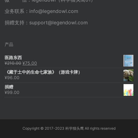
业务联系：
info@legendowl.com
捐赠支持：
support@legendowl.com
产品
医路东西
原
当
¥
210.00
¥
75.00
价
前
《藏于土中的生命七家族》（游戏卡牌）
为：
价
¥
96.00
¥210.00。
格
为：
捐赠
¥75.00。
¥
99.00
Copyright © 2017-2023 科学猫头鹰 All rights reserved