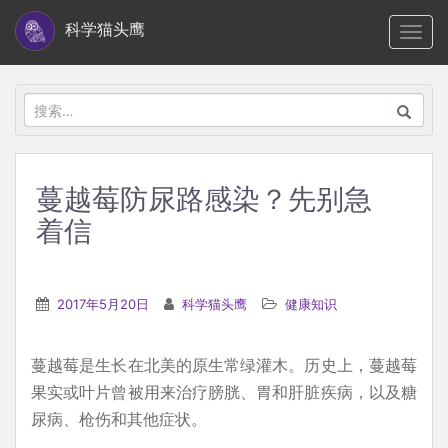
S
科学猫头鹰
TOGG
k
i
p
搜
t
索：
o
m
蔓越莓防尿路感染？先别急
a
着信
i
n
c
2017年5月20日
科学猫头鹰
健康知识
o
n
t
蔓越莓是生长在北美的原生常绿灌木。历史上，蔓越莓
e
果实或叶片曾被用来治疗膀胱、胃和肝脏疾病，以及糖
n
尿病、枪伤和其他症状。
t