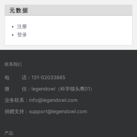
元数据
注册
登录
联系我们
电 话：131-02033885
微 信：legendowl（科学猫头鹰01）
业务联系：
info@legendowl.com
捐赠支持：
support@legendowl.com
产品