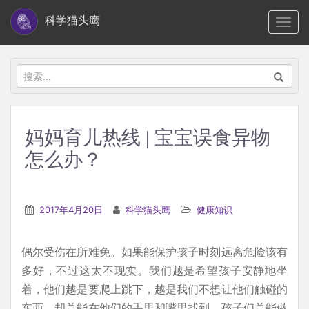
S
科学猫头鹰
TOGG
k
i
p
搜
t
索：
o
m
妈妈育儿热线 | 宝宝误食异物
a
怎么办？
i
n
c
2017年4月20日
科学猫头鹰
健康知识
o
n
t
偶尔受伤在所难免。如果能保护孩子时刻远离危险该有
e
多好，不过这太不现实。我们越是希望孩子安静地坐
n
着，他们越是要爬上跳下，越是我们不想让他们触碰的
t
东西，却总能在他们的手里和嘴里找到，孩子们总能做