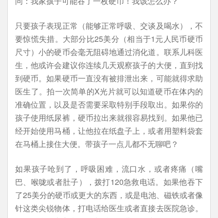
问：我家孩子可能吞了一枚硬币！我该怎么办？
只要孩子表现正常（能够正常呼吸、交谈及喝水），不
要惊慌失措。大部分比25美分（相当于1元人民币硬币
尺寸）小的硬币会毫无阻碍地通过消化道。联系儿科医
生，他或许会建议你连续几天观察孩子的大便，直到找
到硬币。如果硬币一直没有被排泄出来，可能就得求助
医生了。拍一次简单的X光片就可以知道硬币在体内的
准确位置，以及是否需要采取特别手段取出。如果你的
孩子使用纸尿裤，硬币拉出来就很容易找到。如果他已
经开始使用马桶，让他拉在纸盘子上，或者用塑料袋套
在马桶上接住大便。带孩子一点儿都不无聊吧？
如果孩子呛到了，呼吸困难，流口水，或者疼痛（嘴
巴、喉咙或者肚子），拨打120急救电话。如果他吞下
了25美分的硬币或更大的东西，或是电池、磁铁或者像
针这类尖锐物体，打电话给医生或者直接去医院急诊。