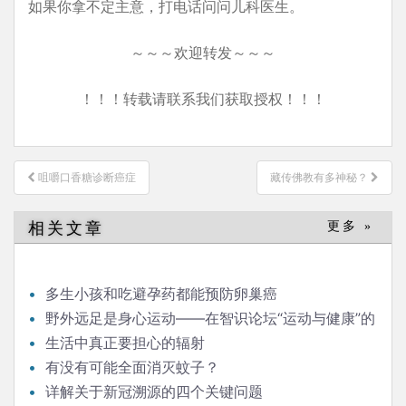
如果你拿不定主意，打电话问问儿科医生。
～～～欢迎转发～～～
！！！转载请联系我们获取授权！！！
文
咀嚼口香糖诊断癌症
藏传佛教有多神秘？
章
导
相关文章
更多 »
航
多生小孩和吃避孕药都能预防卵巢癌
野外远足是身心运动——在智识论坛“运动与健康”的
发言
生活中真正要担心的辐射
有没有可能全面消灭蚊子？
详解关于新冠溯源的四个关键问题