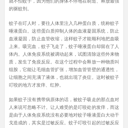
就不怕蚊子，因为他们的身体不停地在制造、释放最强
的驱蚊剂。
蚊子在叮人时，要往人体里注入几种蛋白质，统称蚊子
唾液蛋白。这些蛋白质抑制人体的血液凝固系统，防止
血液凝固，防止血管收缩，这样蚊子才能顺利地把血吸
上来。吸完血，蚊子飞走了，蚊子唾液蛋白却留在了人
体内。人体免疫系统被调动起来，试图清除这些外来物
质，发生了免疫反应。在这个过程中会释放一种物质叫
组胺，它能让毛细血管扩张，增加血管管壁的通透性，
让细胞之间充满了液体，也就出现了炎症。这时被蚊子
叮咬的地方才发痒、红肿。
如果蚊子没有携带病原体的话，被蚊子吸走的那点血对
人来说可忽略不计。让人难受的是叮咬处的发痒，而这
是由于人体免疫系统没有必要地对蚊子唾液蛋白大动干
戈造成的，其实是过敏反应。蚊子叮咬引起的过敏反应