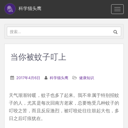
S
科学猫头鹰
TOGG
k
i
p
搜
t
索：
o
m
当你被蚊子叮上
a
i
n
2017年4月6日
科学猫头鹰
健康知识
c
o
天气渐渐转暖，蚊子也多了起来。我不幸属于特别招蚊
n
子的人，尤其是每次回南方老家，总要饱受几种蚊子的
t
叮咬之苦，而且反应激烈，被叮咬处往往鼓起大包，多
e
日之后叮痕犹在。
n
t