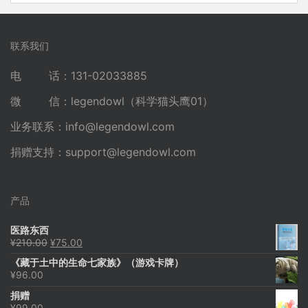
联系我们
电 话：131-02033885
微 信：legendowl（科学猫头鹰01）
业务联系：
info@legendowl.com
捐赠支持：
support@legendowl.com
产品
医路东西
原
当
¥
210.00
¥
75.00
价
前
《藏于土中的生命七家族》（游戏卡牌）
为：
价
¥
96.00
¥210.00。
格
为：
捐赠
¥75.00。
¥
99.00