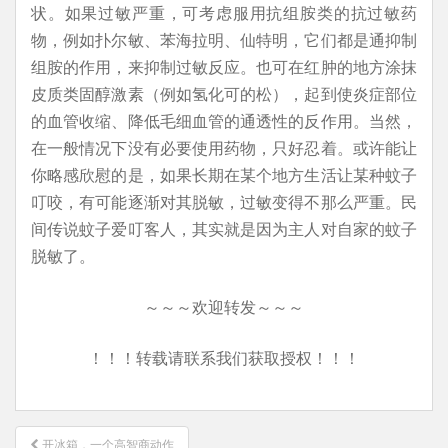
状。如果过敏严重，可考虑服用抗组胺类的抗过敏药
物，例如扑尔敏、苯海拉明、仙特明，它们都是通抑制
组胺的作用，来抑制过敏反应。也可在红肿的地方涂抹
皮质类固醇激素（例如氢化可的松），起到使炎症部位
的血管收缩、降低毛细血管的通透性的反作用。当然，
在一般情况下没有必要使用药物，只好忍着。或许能让
你略感欣慰的是，如果长期在某个地方生活让某种蚊子
叮咬，有可能逐渐对其脱敏，过敏变得不那么严重。民
间传说蚊子爱叮客人，其实就是因为主人对自家的蚊子
脱敏了。
～～～欢迎转发～～～
！！！转载请联系我们获取授权！！！
文
开冰箱，一个高智商动作