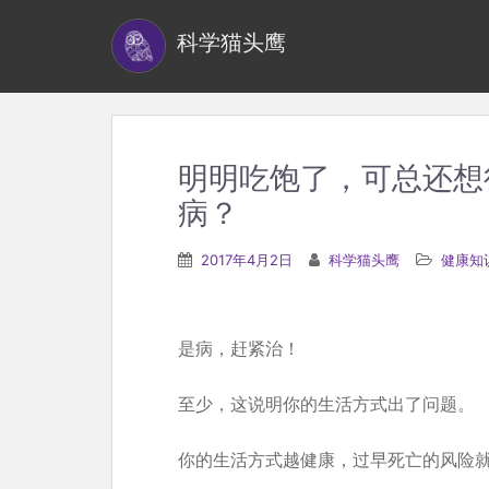
S
科学猫头鹰
k
i
p
t
o
明明吃饱了，可总还想
m
病？
a
i
2017年4月2日
科学猫头鹰
健康知
n
c
o
是病，赶紧治！
n
t
至少，这说明你的生活方式出了问题。
e
n
你的生活方式越健康，过早死亡的风险
t