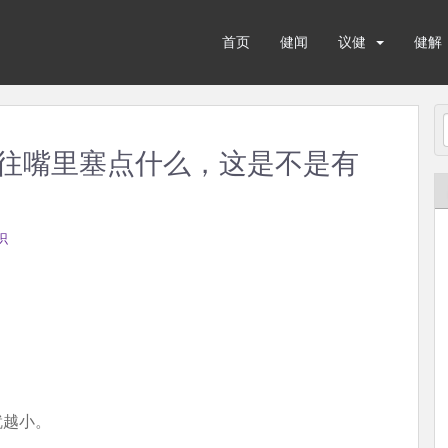
首页
健闻
议健
健解
往嘴里塞点什么，这是不是有
识
就越小。