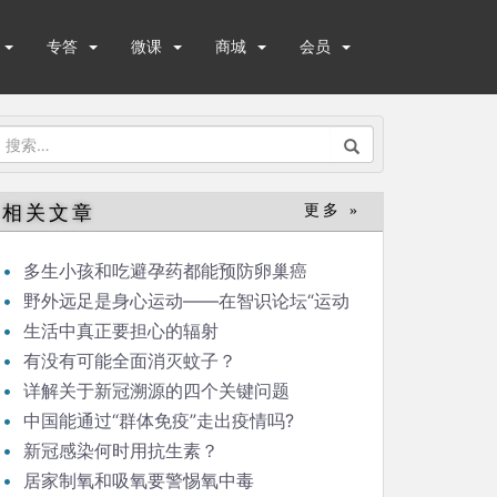
专答
微课
商城
会员
搜
索：
相关文章
更多 »
多生小孩和吃避孕药都能预防卵巢癌
野外远足是身心运动——在智识论坛“运动
与健康”的发言
生活中真正要担心的辐射
有没有可能全面消灭蚊子？
详解关于新冠溯源的四个关键问题
中国能通过“群体免疫”走出疫情吗?
新冠感染何时用抗生素？
居家制氧和吸氧要警惕氧中毒