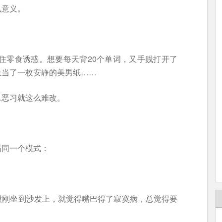
么意义。
住零食诱惑。想要每天背20个单词，又手贱打开了
上当了一枚安静的美男纸……
…恶习就这么难改。
。
循同一个模式：
股刚坐到沙发上，就觉得嘴巴得了寂寞病，总觉得要