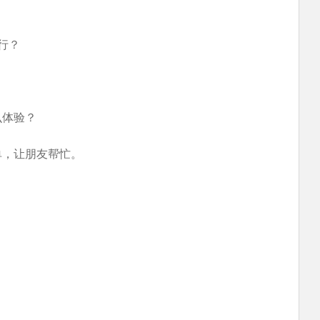
行？
么体验？
单，让朋友帮忙。
。
。