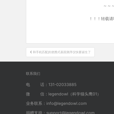
～～
！！！转载请
文
和手机匹配的便携式基因测序仪快要诞生了
章
导
航
联系我们
电 话：131-02033885
微 信：legendowl（科学猫头鹰01）
业务联系：
info@legendowl.com
捐赠支持：
support@legendowl.com