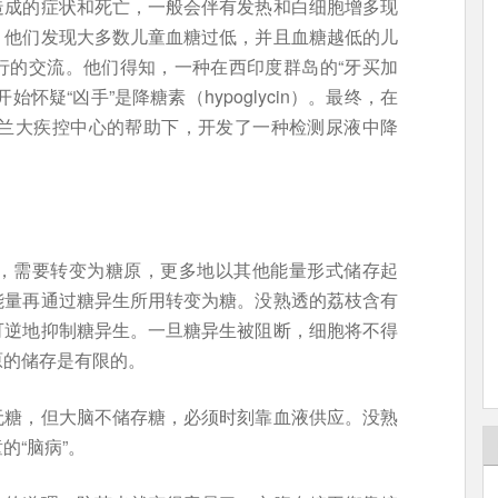
造成的症状和死亡，一般会伴有发热和白细胞增多现
，他们发现大多数儿童血糖过低，并且血糖越低的儿
行的交流。他们得知，一种在西印度群岛的“牙买加
怀疑“凶手”是降糖素（hypoglycin）。最终，在
特兰大疾控中心的帮助下，开发了一种检测尿液中降
，需要转变为糖原，更多地以其他能量形式储存起
能量再通过糖异生所用转变为糖。没熟透的荔枝含有
可逆地抑制糖异生。一旦糖异生被阻断，细胞将不得
原的储存是有限的。
无糖，但大脑不储存糖，必须时刻靠血液供应。没熟
的“脑病”。