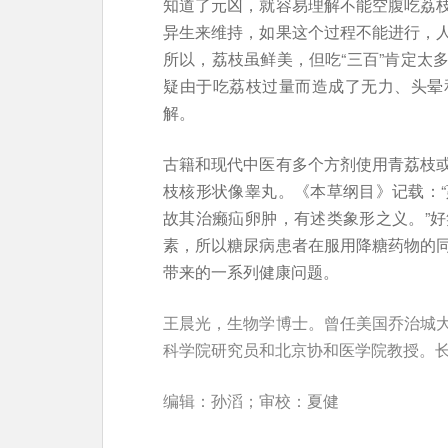
知道了元凶，就容易理解不能空腹吃荔
异生来维持，如果这个过程不能进行，
所以，荔枝虽鲜美，但吃“三百”肯定太
疑由于吃荔枝过量而造成了无力、头晕
解。
古籍和现代中医有多个方剂使用青荔枝
枝核形状像睾丸。《本草纲目》记载：
故其治癞疝卵肿，有述类象形之义。”
素，所以糖尿病患者在服用降糖药物的
带来的一系列健康问题。
王晨光，生物学博士。曾任美国乔治城
科学院研究员和北京协和医学院教授。
编辑：孙滔；审校：夏健