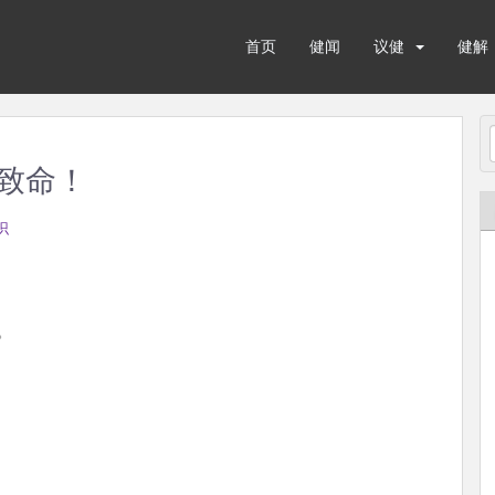
首页
健闻
议健
健解
致命！
识
。