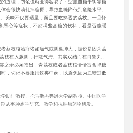
枝的道理，防范也就变得容易了：空腹血糖平衡靠糖
人体会很快消耗掉糖原，导致血糖降低到危险水平。
多。美味不仅要适量，而且要吃熟透的荔枝。一旦怀
和恶心等症状，不妨喝些含糖的饮料，看是否能缓
或者荔枝核治疗诸如疝气或阴囊肿大，据说是因为荔
“荔枝核入厥阴，行散气滞、其实双结而核肖睾丸，
好笑之余必须指出，青荔枝或者荔枝核恰恰富含降糖
同时，切记不要服用这类中药，以避免因为血糖过低
大学助理教授、托马斯杰弗逊大学副教授、中国医学
长期从事肿瘤学研究、教学和抗肿瘤药物研发。