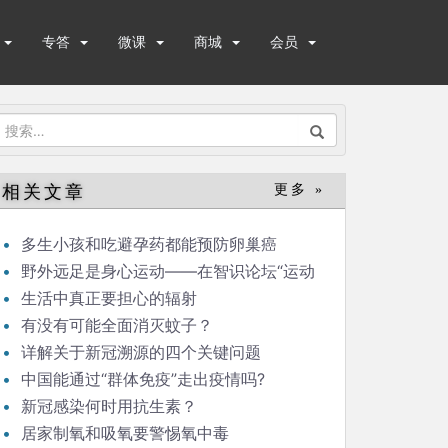
专答
微课
商城
会员
搜
索：
相关文章
更多 »
多生小孩和吃避孕药都能预防卵巢癌
野外远足是身心运动——在智识论坛“运动
与健康”的发言
生活中真正要担心的辐射
有没有可能全面消灭蚊子？
详解关于新冠溯源的四个关键问题
中国能通过“群体免疫”走出疫情吗?
新冠感染何时用抗生素？
居家制氧和吸氧要警惕氧中毒