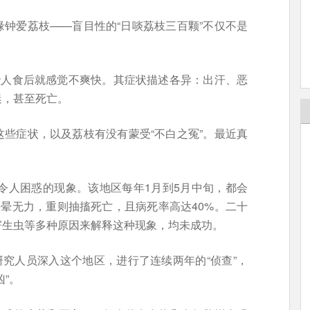
钟爱荔枝——盲目性的“日啖荔枝三百颗”不仅不是
些人食后就感觉不爽快。其症状描述各异：出汗、恶
迷，甚至死亡。
些症状，以及荔枝有没有蒙受“不白之冤”。最近真
个长期令人困惑的现象。该地区每年1月到5月中旬，都会
头晕无力，重则抽搐死亡，且病死率高达40%。二十
寄生虫等多种原因来解释这种现象，均未成功。
研究人员深入这个地区，进行了连续两年的“侦查”，
”。