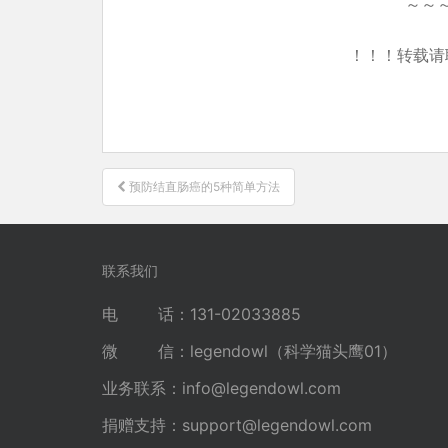
～～
！！！转载请
文
预防结直肠癌的5种简单方法
章
导
航
联系我们
电 话：131-02033885
微 信：legendowl（科学猫头鹰01）
业务联系：
info@legendowl.com
捐赠支持：
support@legendowl.com