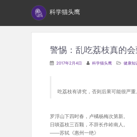
S
科学猫头鹰
k
i
p
t
o
警惕：乱吃荔枝真的会
m
a
2017年2月4日
科学猫头鹰
健康知
i
n
c
吃荔枝有讲究，否则后果可能很严重
o
n
t
罗浮山下四时春，卢橘杨梅次第新。
e
日啖荔枝三百颗，不辞长作岭南人。
n
——苏轼《惠州一绝》
t