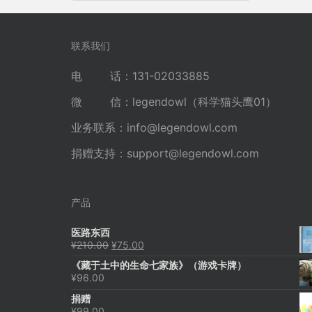
章
导
航
联系我们
电 话：131-02033885
微 信：legendowl（科学猫头鹰01）
业务联系：
info@legendowl.com
捐赠支持：
support@legendowl.com
产品
医路东西
原
当
¥
210.00
¥
75.00
价
前
《藏于土中的生命七家族》（游戏卡牌）
为：
价
¥
96.00
¥210.00。
格
为：
捐赠
¥75.00。
¥
99.00