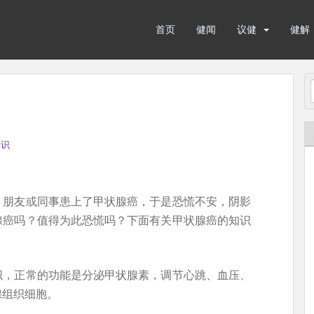
首页
健闻
议健
健解
知识
、朋友或同事患上了甲状腺癌，于是恐慌不安，阴影
腺癌吗？值得为此恐慌吗？下面有关甲状腺癌的知识
织，正常的功能是分泌甲状腺素，调节心跳、血压、
腺组织细胞。