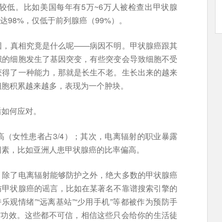
较低。比如美国每年有5万~6万人被检查出甲状腺
达98%，仅低于前列腺癌（99%）。
因，真相究竟是什么呢——病因不明。甲状腺癌跟其
织的细胞发生了基因突变，有些突变会导致细胞不受
获得了一种能力，那就是长生不老。生长出来的越来
细胞积累越来越多，表现为一个肿块。
后如何应对。
（女性患者占3/4）；其次，电离辐射的职业暴露
因素，比如亚洲人患甲状腺癌的比率偏高。
？除了电离辐射能够防护之外，绝大多数的甲状腺癌
防甲状腺癌的谣言，比如在某著名不靠谱搜索引擎的
持乐观情绪”“远离基站”“少用手机”等都被作为预防手
防功效。这些都不可信，相信这些只会给你的生活徒