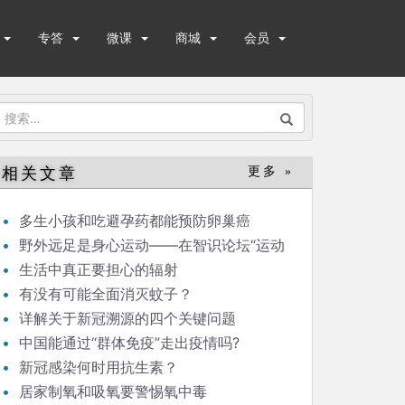
专答
微课
商城
会员
搜
索：
相关文章
更多 »
多生小孩和吃避孕药都能预防卵巢癌
野外远足是身心运动——在智识论坛“运动
与健康”的发言
生活中真正要担心的辐射
有没有可能全面消灭蚊子？
详解关于新冠溯源的四个关键问题
中国能通过“群体免疫”走出疫情吗?
新冠感染何时用抗生素？
居家制氧和吸氧要警惕氧中毒