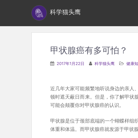
S
科学猫头鹰
k
i
p
t
o
甲状腺癌有多可怕？
m
a
2017年1月22日
科学猫头鹰
健康
i
n
c
近几年大家可能频繁地听说身边的亲人
o
顿时遮天蔽日而来。但是，你了解甲状
n
可能会颠覆你对甲状腺癌的认识。
t
e
甲状腺是位于颈部底端的一个蝴蝶样组
n
体重和体温。而甲状腺癌就发源于甲状
t