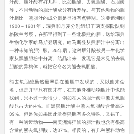
汁酸。胆汁酸有好几种，比如胆酸、去氧胆酸、石胆酸
等，不同动物的胆汁酸成分有所差异。与其他动物的胆
汁相比，熊胆汁的成分倒是显得有点特别。这要追溯到
1900～1901年，瑞典和丹麦分别组织了两支探险队到
格陵兰考察，在那里得到了一些北极熊的胆，送给瑞典
生物化学家哈马斯登研究。哈马斯登从熊胆汁中分离出
一种未知的胆汁酸。25年后，这种胆汁酸被另一生化学
家从黑熊胆粉中分离、结晶出来，发现它是常见的去氧
胆酸的异构体，就把它命名为熊去氧胆酸。
熊去氧胆酸虽然最早是在熊胆中发现的，又以熊来命
名，但是并非只有熊才有，在其他脊椎动物胆汁中也能
找到，只不过一般很少，例如在人的胆汁酸中熊去氧胆
酸只占大约4%。而黑熊胆汁酸中熊去氧胆酸含量高达
39%。但是你如果因此觉得熊胆有多么特殊，又错了。
有一种啮齿动物——南美洲海狸鼠的胆汁酸也含有很高
含量的熊去氧胆酸，达37%。相反的，有几种熊科动物