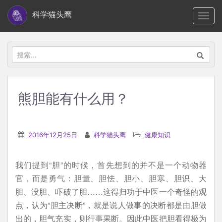
S
科学猫头鹰
TOGG
k
i
p
搜
t
索：
o
m
熊胆能有什么用？
a
i
n
2016年12月25日
科学猫头鹰
健康知识
c
o
我们提到“胆”的时候，首先想到的并不是一个动物器
n
官，而是勇气：胆量、胆怯、胆小、胆寒、胆识、大
t
胆、没胆、吓破了胆……这得归功于中医一个奇怪的观
e
点，认为“胆主决断”，就是说人做事的决断都是由胆做
n
出的，胆气充实，则行事果断。因此中医把胆看得极为
t