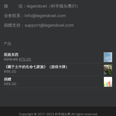
微 信：legendowl（科学猫头鹰01）
业务联系：
info@legendowl.com
捐赠支持：
support@legendowl.com
产品
医路东西
原
当
¥
210.00
¥
75.00
价
前
《藏于土中的生命七家族》（游戏卡牌）
为：
价
¥
96.00
¥210.00。
格
为：
捐赠
¥75.00。
¥
99.00
Copyright © 2017-2023 科学猫头鹰 All rights reserved