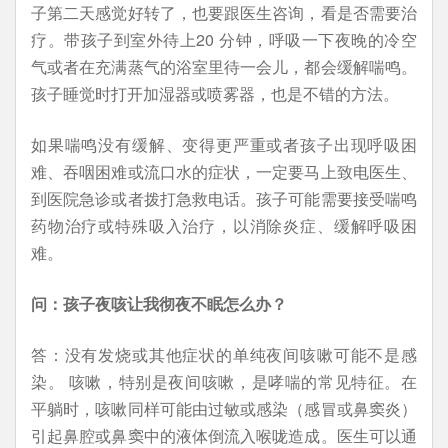
子第二天感觉好转了，也要跟医生咨询，看是否需要治
疗。带孩子到室外待上20 分钟，呼吸一下夜晚的冷空
气或者在充满蒸气的浴室里待一会儿，都会缓解喘鸣。
孩子睡觉时打开加湿器或喷雾器，也是不错的方法。
如果喘鸣没有缓解、变得更严重或者孩子出现呼吸困
难、吞咽困难或流口水的症状，一定要马上致电医生、
到医院急诊或者拨打急救电话。孩子可能需要接受喘鸣
药物治疗或特殊吸入治疗，以消除炎症、缓解呼吸困
难。
问：孩子夜咳让我彻夜不眠怎么办？
答：没有发烧或其他症状的单纯夜间咳嗽可能不是感
染。 咳嗽，特别是夜间咳嗽，是哮喘的常见特征。在
平躺时，咳嗽同样可能由过敏或感染（感冒或鼻窦炎）
引起鼻腔或鼻窦中的液体倒流入喉咙造成。医生可以通