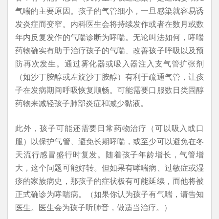
气喘的主要原因。孩子的气管细小，一旦感染就容易诱
发炎症而变窄。内科医生会将持续发作或者在数月或数
年内反复发作的气喘诊断为哮喘。无论叫法如何，哮喘
药物确实有助于治疗孩子的气喘、改善孩子呼吸以及预
防再次发生。通过雾化器或吸入器注入支气管扩张剂
（如沙丁胺醇或左旋沙丁胺醇）有利于疏通气管，让孩
子在发病期间呼吸恢复顺畅。可能需要口服数日类固醇
药物来减轻孩子肺部炎症和减少黏液。
此外，孩子可能还需要日常药物治疗（可以吸入或口
服）以保护气管、避免长期哮喘，或至少可以避免在冬
天流行感冒盛行时复发。随着孩子年龄增长，气管增
大，这个问题可能好转。但如果有哮喘病、过敏症或湿
疹的家族病史，那孩子的症状极有可能延续，而他将被
正式确诊为哮喘病。（
如果你认为孩子有气喘，请告知
医生。医生会为孩子听肺音，做适当治疗。）