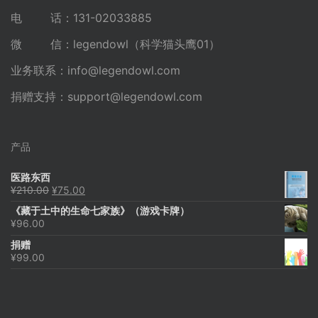
电 话：131-02033885
微 信：legendowl（科学猫头鹰01）
业务联系：
info@legendowl.com
捐赠支持：
support@legendowl.com
产品
医路东西
原
当
¥
210.00
¥
75.00
价
前
《藏于土中的生命七家族》（游戏卡牌）
为：
价
¥
96.00
¥210.00。
格
为：
捐赠
¥75.00。
¥
99.00