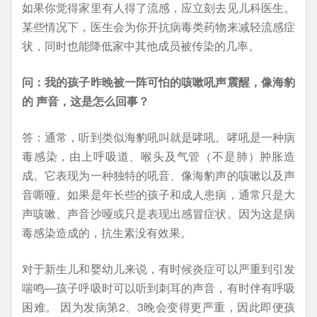
如果你觉得家里有人得了流感，应立刻去见儿科医生。
某些情况下，医生会为你开抗病毒类药物来减轻流感症
状，同时也能降低家中其他成员被传染的几率。
问：我的孩子昨晚被一阵可怕的咳嗽吼声震醒，像海豹
的 声音，这是怎么回事？
答：通常，听到类似海豹吼叫就是哮吼。哮吼是一种病
毒感染，由上呼吸道、喉头及气管（不是肺）肿胀造
成。它表现为一种独特的吼音、像海豹声的咳嗽以及声
音嘶哑。如果是年长些的孩子和成人患病，通常只是大
声咳嗽、声音沙哑或只是表现出感冒症状。因为这是病
毒感染造成的，抗生素没有效果。
对于新生儿和婴幼儿来说，有时候炎症可以严重到引发
喘鸣—孩子呼吸时可以听到刺耳的声音，有时伴有呼吸
困难。 因为发病第2、3晚会变得更严重，因此即便孩