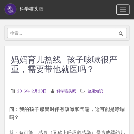
S
科学猫头鹰
TOGG
k
i
p
搜
t
索：
o
m
妈妈育儿热线 | 孩子咳嗽很严
a
重，需要带他就医吗？
i
n
c
2016年12月20日
科学猫头鹰
健康知识
o
n
t
问：我的孩子感冒时伴有咳嗽和气喘，这可能是哮喘
e
吗？
n
答：有可能。感冒（又称上呼吸道感染）是造成婴幼儿
t