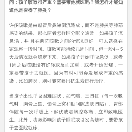
问：孩子咳嗽很严重？需要带他就医吗？我怎样才能知
道他是否得了肺炎？
许多咳嗽是由感冒后鼻涕倒流造成，而不是肺炎等肺部
感染的结果。那么两者怎样区分呢？通常，如果孩子流
鼻涕，并 且在两阵咳嗽之间的情况良好，可以选择在
家观察一段时间。咳嗽可能持续几周时间，但一般4～5
天后情况就会稳定下来。如果孩子开始呼吸急促，或者
1周之后咳嗽没有好转或反而加重，或者开始发烧，一
定要带孩子去就医。因为有时可能会发展成严重的感
染，比如肺炎，则可能需要用抗生素进行治疗。
当孩子出现呼吸困难症状，如气喘、三凹征（每一次吸
气时，胸骨上窝、锁骨上窝和肋间隙皮肤凹陷）、胃部
伴随每一次呼吸上下起伏或者胸腔疼痛，立即致电医
生。此外，咳嗽影响到孩子睡眠或引发高烧时，要带孩
子去医院就诊。