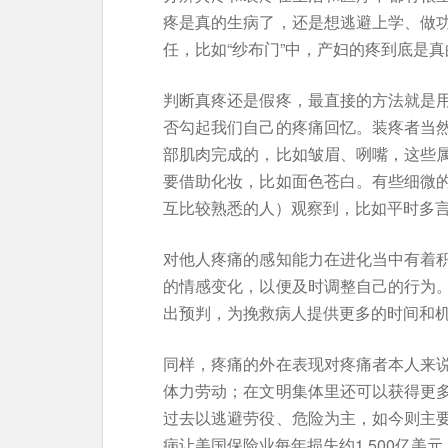
疼是真的生病了，还是想逃避上学、做
任，比如“纱布门”中，产妇的疼到底是
判断真疼还是假疼，最直接的方法就是
否勾起我们自己的疼痛回忆。装疼者当
部肌肉完成的，比如皱眉、咧嘴，这些
要借助化妆，比如面色苍白。有些细微
互比较熟悉的人）观察到，比如平时多
对他人疼痛的感知能力在进化当中有着
的情感变化，以便及时调整自己的行为
出预判，为挽救病人提供更多的时间和
同样，疼痛的外在表现对疼痛者本人来
体力劳动；在文明集体里还可以获得更
过去以逃避劳役、危险为主，如今则主
病让美国保险业每年损失约1,500亿美元