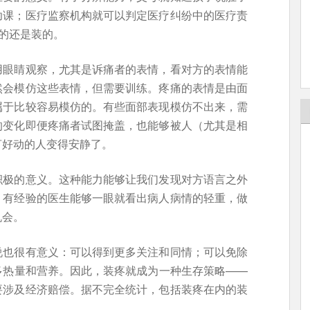
功课；医疗监察机构就可以判定医疗纠纷中的医疗责
真的还是装的。
用眼睛观察，尤其是诉痛者的表情，看对方的表情能
然会模仿这些表情，但需要训练。疼痛的表情是由面
属于比较容易模仿的。有些面部表现模仿不出来，需
的变化即便疼痛者试图掩盖，也能够被人（尤其是相
言好动的人变得安静了。
积极的意义。这种能力能够让我们发现对方语言之外
。有经验的医生能够一眼就看出病人病情的轻重，做
机会。
说也很有意义：可以得到更多关注和同情；可以免除
多热量和营养。因此，装疼就成为一种生存策略——
要涉及经济赔偿。据不完全统计，包括装疼在内的装
。