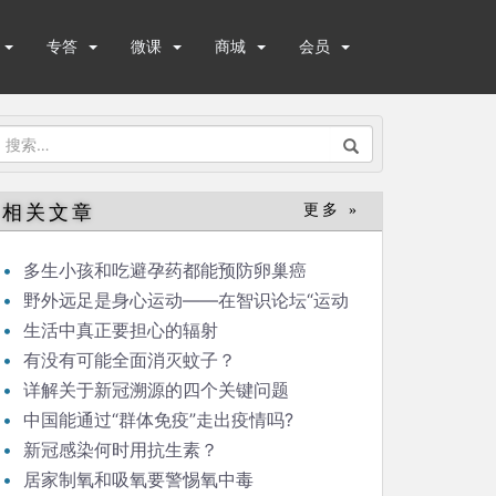
专答
微课
商城
会员
搜
索：
相关文章
更多 »
多生小孩和吃避孕药都能预防卵巢癌
野外远足是身心运动——在智识论坛“运动
与健康”的发言
生活中真正要担心的辐射
有没有可能全面消灭蚊子？
详解关于新冠溯源的四个关键问题
中国能通过“群体免疫”走出疫情吗?
新冠感染何时用抗生素？
居家制氧和吸氧要警惕氧中毒