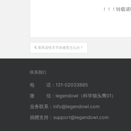
！！！转载请
文
类风湿性关节炎难受怎么办？
章
导
航
联系我们
电 话：131-02033885
微 信：legendowl（科学猫头鹰01）
业务联系：
info@legendowl.com
捐赠支持：
support@legendowl.com