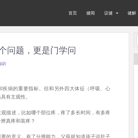
首页
健闻
议健
健解
个问题，更是门学问
知识
康和疾病的重要指标。但和另外四大体征（呼吸、心
痛具有主观性。
主观描述，比如哪个部位疼，疼了多长时间，有多疼
分辨真疼和装疼？
重要的意义。有了分辨能力，父母就知道孩子说肚子