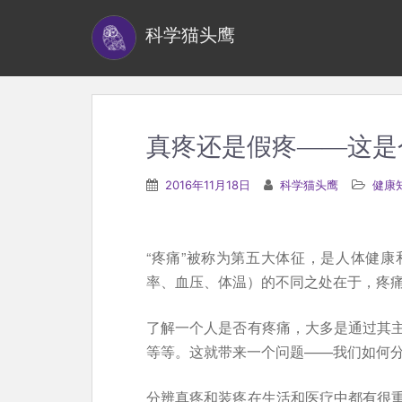
S
科学猫头鹰
k
i
p
t
o
真疼还是假疼——这是
m
a
2016年11月18日
科学猫头鹰
健康
i
n
c
“疼痛”被称为第五大体征，是人体健
o
率、血压、体温）的不同之处在于，疼
n
t
了解一个人是否有疼痛，大多是通过其
e
等等。这就带来一个问题——我们如何
n
分辨真疼和装疼在生活和医疗中都有很
t