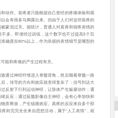
情和动作。装疼者只能根据自己曾经的疼痛体验和观
所以会有很多马脚露出来。但由于人们对这些装疼的
易被蒙混过关。据统计，普通人对真疼和假疼表情的
差不多。即便经过训练，这个数字也不过提高5个百
准确度在80%以上，作为依据的表情细节是嘴型的
这可能和疼痛的产生过程有关。
刺激通过神经纤维进入脊髓背角，然后顺着脊髓一路
之后，传导的方向和效应就变得复杂了：信号到达大
通过反射下行到运动神经，让肢体产生躲避动作；通
情绪反应；通过延髓影像自主神经，会有心率加快和
的物质释放，产生镇痛效应。真疼的反应来自多个部
疼则完完全全来自思想活动，属于“人工表情”，就