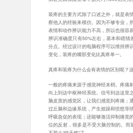
装疼的主要方式除了口述之外，就是表
察他人的经验来模仿。因为不够专业，
表情和动作辨识能力不高，所以也很容
辨识准确度只有50%左右，基本和瞎猜
分点。经过设计的电脑程序可以维持辨识
变化，装疼的嘴部变化比真疼单一。
真疼和装疼为什么会有表情的区别呢？
一般的疼痛来源于感觉神经末梢。疼痛
向上到达中枢神经系统。信号到达这里
脑皮质的感觉区，让我们感觉到疼痛；
过丘脑和边缘系统，产生烦躁和愤怒等
呼吸急促的表现；还能够激活抑制痛觉
位的反射，很多是不受大脑控制的。而装
不那么“纯天然”了。