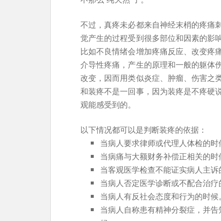
不过，真疼未必都来自神经末梢的疼痛
觉产生的过程受到很多部位和因素的影
比如不良情绪会增加疼痛反应、改变疼
介导性疼痛，产生的原理和一般的躯体
改变，因而用类似炎症、肿瘤、伤害之
和装疼不是一回事，因为装疼是不疼硬
观能感受到的。
以下情况都可以是判断装疼的依据：
当病人要求律师或代理人体检的时
当病痛与大额财务补偿正相关的时
当客观医学检查不能证实病人主诉
当病人否定医学诊断或不配合治疗
当病人有反社会态度和行为的时候
当病人自称患有精神分裂症，并告