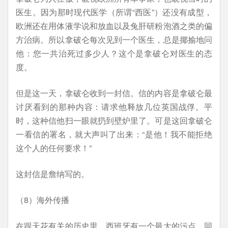
医生。因为那时现代医学（所谓“西医”）还没有成型，
欧洲还在用体液学说和放血以及兔肝研粉泡酒之类的偏
方治病。所以拿破仑每次见到一个医生，总是揶揄地问
他：您一共治死过多少人？这个是拿破仑对医生的态
度。
但是这一天，拿破仑收到一封信。信的内容是拿破仑最
讨厌看到的那种内容：请求他释放几位英国战俘。平
时，这种信他扫一眼就扔到壁炉里了。可是这回拿破仑
一看信的署名，就大声叫了出来：“是他！我不能拒绝
这个人的任何要求！”
这封信是詹纳写的。
（8）海外传播
在跟天花有关的历史里，西班牙有一个最大的污点，同