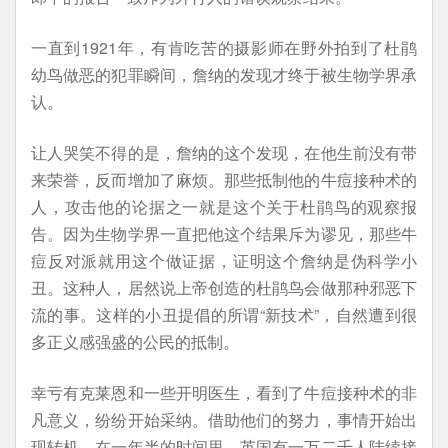
一直到1921年，有肯吃苦的摄影师在野外拍到了杜鹃
幼鸟做恶的犯罪瞬间，詹纳的发现才终于被生物学界承
认。
让人哭笑不得的是，詹纳的这个发现，在他生前没有带
来荣誉，反而增加了麻烦。那些抵制他的牛痘接种术的
人，攻击他的论据之一就是这个关于杜鹃鸟的观察报
告。因为生物学界一直把他这个结果斥为谬见，那些牛
痘反对派就用这个做证据，证明这个詹纳是伪科学小
丑。这种人，居然说上帝创造的杜鹃鸟会做那种邪恶下
流的事。这样的小丑提倡的所谓“新技术”，自然遭到很
多正义感强盛的公民的抵制。
幸亏有克莱恩和一些开明医生，看到了牛痘接种术的非
凡意义，纷纷开始采纳。借助他们的努力，事情开始出
现转机。在一年半的时间里，英国有一万二千人陆续接