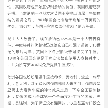
好在到这个时候，谁都无法再否认牛痘接种术的优越
性，英国政府也开始意识到詹纳的价值。英国政府还算
开明。当詹纳的一些朋友对英国王室提出请愿，告知詹
纳的困境之后，1801年国会批准给予詹纳一万英镑的
奖金。1807年，英国王室再次给他奖励了两万英镑。
局面大大改善了。现在詹纳已经不再是一个人苦苦奋
斗。牛痘接种的优越性迅速给它自己打通了道路，18世
纪的最后两年，英国上下各层阶级普遍接受了牛痘。
1840年英国国会更是干脆立法禁止使用人痘接种术，
并且为所有英国国民免费提供牛痘接种。
欧洲各国也纷纷引进牛痘接种术。奥地利，波兰，匈牙
利，意大利，甚至遥远的俄国都派人来学习。俄国沙皇
亚历山大看到牛痘的神奇效果之后，下令全国强制接
种，使俄国成为全球第一个全面接种牛痘的国家。没
错，是强制。为了保证没有漏网的，沙皇甚至专门设立