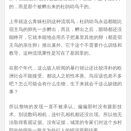
的，而是那个被孵出来的杜鹃幼鸟干的。
上帝就这么青睐杜鹃这种流氓鸟：杜鹃幼鸟永远都能比
宿主鸟的卵先一步孵出，而且，孵出之后，眼睛都还没
能睁开，它就本能地会用爪子把巢里其他的卵（都是宿
主鸟的亲生卵）推出巢外。它干这个不需要什么训练和
教导。这种流氓秉性是写在了基因里的。
在那个年代，这么骇人听闻的暴行很让还比较淳朴的欧
洲社会不能接受。都说人之初性本善。鸟应该也差不多
吧？怎么可能会有什么生物，生下来就会干这么缺德的
事？
所以詹纳的发现一直不被承认。偏偏那时没有摄影技
术。别说数码相机，连针孔相机都还没出现。所以他无
法取得客观证据。没有证据，城里的专家们对这个乡村
郎中的报告一致斥为外行人的错误观察结果。