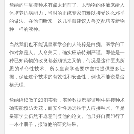
詹纳的牛痘接种术有点太超前了。以动物的体液来给人
体培养抗病能力，当时的正统专家们难以接受这么邪乎
的做法。在他们听来，这几乎跟建议人兽交配培养新物
种一样的渎神。
当然我们也不能说皇家学会的人纯粹是白痴。医学的工
作对象是人。人命关天，确实应该特别严谨。即使是一
种已知药物的改良都必须慎之又慎，何况是这种匪夷所
思的革命性技术。所以皇家学会要求詹纳提供更多证
据，保证这个技术的有效性和安全性，倒也不能说是蛮
横无理。
詹纳继续做了23例实验，实验数据都能证明牛痘接种术
确实能预防天花，而安全性远远胜于人痘接种术。但是
皇家学会仍然不愿意刊登他的论文。他只好自费印行了
一本小册子，报道他的研究结果。