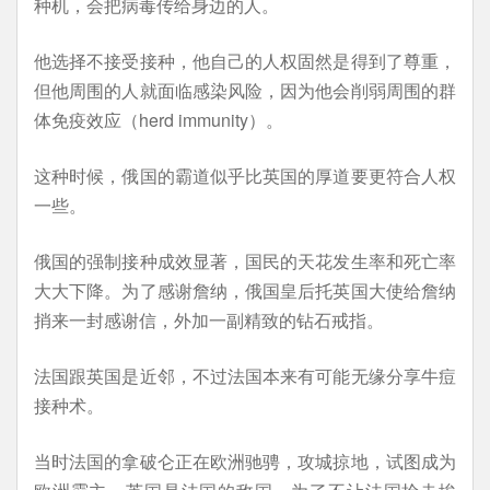
种机，会把病毒传给身边的人。
他选择不接受接种，他自己的人权固然是得到了尊重，
但他周围的人就面临感染风险，因为他会削弱周围的群
体免疫效应（herd immunity）。
这种时候，俄国的霸道似乎比英国的厚道要更符合人权
一些。
俄国的强制接种成效显著，国民的天花发生率和死亡率
大大下降。为了感谢詹纳，俄国皇后托英国大使给詹纳
捎来一封感谢信，外加一副精致的钻石戒指。
法国跟英国是近邻，不过法国本来有可能无缘分享牛痘
接种术。
当时法国的拿破仑正在欧洲驰骋，攻城掠地，试图成为