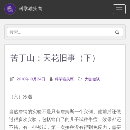
S
科学猫头鹰
TOGG
k
i
p
搜
t
索：
o
m
苦丁山：天花旧事（下）
a
i
n
2016年10月24日
科学猫头鹰
大咖健谈
c
o
（六）冷遇
n
t
当然詹纳的实验不是只有詹姆斯一个实例。他前后还做
e
过很多次实验，包括给自己的儿子试种牛痘，效果都还
n
不错。有一些被试，第一次接种没有得到免疫力，需要
t