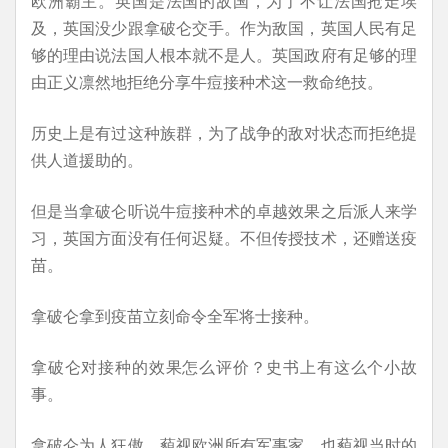
欧洲霸主。英国是法国的敌国，为了不让法国抢走埃
及，英国没少跟拿破仑交手。作为敌国，英国人民有足
够的理由说法国人根本就不是人。英国政府有足够的理
由正义凛然地拒绝分享牛痘接种术这一救命绝技。
历史上是有过这种族群，为了战争的敌对状态而拒绝提
供人道援助的。
但是当拿破仑听说牛痘接种术的卓越效果之后派人来学
习，英国方面没有任何迟疑。不但传授技术，还赠送疫
苗。
拿破仑拿到疫苗立刻命令全军将士接种。
拿破仑对接种的效果怎么评价？史书上有这么个小故
事。
拿破仑为人狂傲，藐视欧洲所有军事家，也藐视当时的