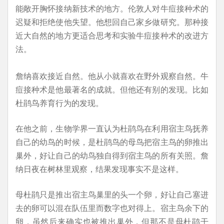
能敞开胸怀接纳新技术的地方。伦敦人对牛痘接种术的
迟疑和拒绝使他失望。他想回自己家乡做研究。那种接
近大自然的地方更适合思考和实验牛痘接种术的改进方
法。
詹纳喜欢接近自然。他从小就喜欢在野外观察自然。牛
痘接种术是他最著名的成就。但他还有别的发现。比如
杜鹃鸟养育行为的发现。
在他之前，生物学界一直认为杜鹃鸟在利用宿主鸟抚养
自己的幼鸟的时候，是杜鹃鸟的母鸟把宿主鸟的卵推出
巢外，好让自己的幼鸟独自得到宿主鸟的所有关照。詹
纳日夜在树林里观察，结果发现事实不是这样。
母杜鹃只是推出宿主鸟巢里的头一个卵，好让自己塞进
去的卵可以混在队伍里而数字也对得上。宿主鸟余下的
卵，虽然后来确实也被推出巢外，但那不是母杜鹃干