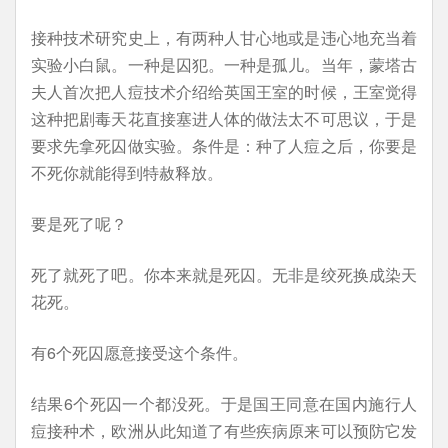
接种技术研究史上，有两种人甘心地或是违心地充当着
实验小白鼠。一种是囚犯。一种是孤儿。当年，蒙塔古
夫人首次把人痘技术介绍给英国王室的时候，王室觉得
这种把剧毒天花直接塞进人体的做法太不可思议，于是
要求先拿死囚做实验。条件是：种了人痘之后，你要是
不死你就能得到特赦释放。
要是死了呢？
死了就死了吧。你本来就是死囚。无非是绞死换成染天
花死。
有6个死囚愿意接受这个条件。
结果6个死囚一个都没死。于是国王同意在国内施行人
痘接种术，欧洲从此知道了有些疾病原来可以预防它发