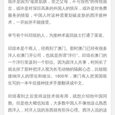
或许是因为“毫发肌肤，受之父母，不可毁伤”的传统观
念，或许是对深目高鼻的外国人的惧斥，或许是对免费
服务的猜疑，中国人对这种需要划破皮肤的西洋接种
术，一开始并不能接受。
幸亏有个叫邱熺的人，为接种术返回故土打通了渠道。
邱熺本是个商人，经商到了澳门。那时澳门已经有很多
洋人在澳门开公司，也就是所谓“洋行”。邱熺在澳门的
一个洋行里谋到一个职位。因为跟洋人共事，时间长了
就去掉了那种把洋人视为长毛动物的隔阂心态，比较能
接纳洋人的理论和做法。1805年，澳门有人把英国医
生写的一本牛痘接种技术手册翻译成中文。
邱熺看到之后觉得这技术很有用，就想介绍给中国同
胞。但是他大概也知道，大多数中国人不像他这么熟悉
西洋人，对洋人说的东西就有拒斥心理。西洋人说的这