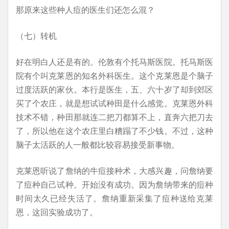
那原来这些种人痘的医生们还怎么混？
（七）转机
好在明白人还是有的。伦敦有个托马斯医院。托马斯医
院有个叫克莱恩的知名外科医生。这个克莱恩是个脑子
过度活跃的家伙。本行是医生，五、六十岁了却到郊区
买了个农庄，就是想试试种田是什么感觉。克莱恩外科
技术不错，种田那就连二把刀都算不上，直奔六把刀去
了，所以他在这个农庄里白糟蹋了不少钱。不过，这种
脑子太活跃的人一般都比较容易接受新事物。
克莱恩听说了詹纳的牛痘接种术，大感兴趣，问詹纳要
了痘种自己试种。开始没有成功。因为詹纳带来的痘种
时间太久已经失活了。詹纳重新采集了痘种送给克莱
恩，这回实验成功了。