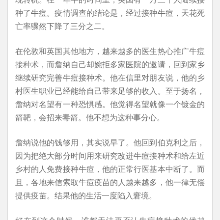
种了牛痘。疫情调查的结论是，经过接种牛痘，天花死
亡率骤然下降了三分之二。
在伦敦和英国其他地方，越来越多的医生热心推广牛痘
接种术，而詹纳自己却婉拒多家医院的邀请，回到家乡
继续研究完善牛痘接种术。他在信里对朋友说，他的乡
村医生职业已经能给自己带来足够的收入。至于扬名，
詹纳对名望有一种恐惧感。他觉得名望就像一个镀金的
箭靶，会招来毒箭。他不想为这种事分心。
詹纳说他的钱够用，其实说早了。他回到伯克利之后，
因为把绝大部分时间用来研究改进牛痘接种术和给左近
乡村的人免费接种牛痘，他的正常行医基本中断了。而
且，各地来信索取牛痘疫苗的人越来越多，他一律无偿
提供疫苗。结果他的生活一度陷入窘境。