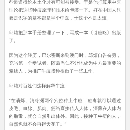
些道道得给本土化才有可能被接受。于是他打算用中医
理论把这些种痘原理和技术给包装一下。好在中国人只
要是识字的基本都是半个中医，干这个不是太难。
邱熺把那本手册整理了一下，写成一本《引痘略》出版
了。
因为这个经历，巴尔密斯来到澳门时，邱熺自告奋勇，
充当第一个受试者。随后当仁不让地成为中方最重要的
牵线人，为推广牛痘接种很做了一些工作。
邱熺对百姓们这样解释牛痘：
“在消烁、清冷渊两个穴位种上牛痘，痘毒就可以通过
皮毛、血脉、肌肉、筋络直接传入人体，深藏在人体内
的胎毒，就会自然引出体外。因此，接种了牛痘的人，
自然也就不会再得天花了。”