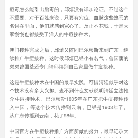
痘毒怎么能引出胎毒的，邱熺没有详加论证。不过这个
不重要。对于百姓来说，只要有穴位、血脉这些熟悉的
名词在里面，他们就感到宽心了。反正不花钱，于是大
家慢慢也都接受了洋人的牛痘接种术。
澳门接种完成之后，邱熺又随同巴尔密斯来到广东，继
续推广牛痘接种。这时候邱熺已经小有名气，曾国藩的
弟弟曾国荃还专门请邱熺到自己家里做牛痘接种。
这是牛痘接种术在中国的最早实践。可惜清廷似乎对这
个技术没有多大兴趣。查不到什么文献说明清廷立法推
介牛痘接种术。巴尔密斯1805年在广东把牛痘接种传
入中国，等这个技术传播到云南，已经是1903年了。
从广东传播到云南，花了98年。
中国官方在牛痘接种推广方面所做的努力，最早记录大