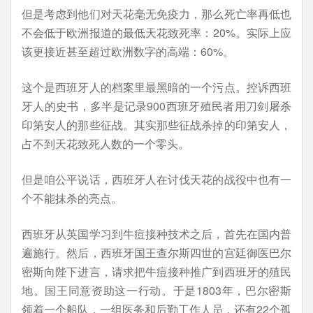
但是考虑到他们对天花毫无免疫力，那么死亡率再低也
不会低于欧洲报道的最低天花致死率：20%。实际上应
该更接近甚至超过欧洲数字的高端：60%。
这个是西班牙人的档案里最黑暗的一个污点。控诉西班
牙人的史书，多半是记录900西班牙殖民者用刀剑屠杀
印第安人的那些征战。其实那些征战杀掉的印第安人，
占不到天花致死人数的一个零头。
但是咱公平说话，西班牙人在讨伐天花的战役中也有一
个不能抹杀的亮点。
西班牙从英国学习到牛痘接种技术之后，首先在国内普
遍施行。然后，西班牙国王查尔斯四世的宫廷御医巴尔
密斯向陛下进言，请求把牛痘接种推广到西班牙的殖民
地。国王同意资助这一行动。于是1803年，巴尔密斯
领着一个船队，一组医务和后勤工作人员，还有22个孤