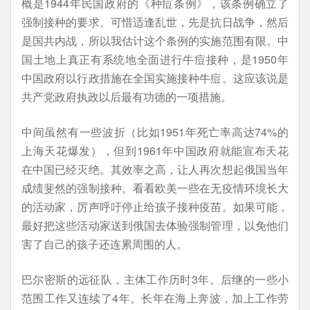
概是1944年民国政府的《种痘条例》，该条例确立了
强制接种的要求。可惜适逢乱世，先是抗日战争，然后
是国共内战，所以我估计这个条例的实施范围有限。中
国土地上真正有系统地全面进行牛痘接种，是1950年
中国政府以行政措施在全国实施接种牛痘。这应该说是
共产党政府执政以后最有功德的一项措施。
中间虽然有一些波折（比如1951年死亡率高达74%的
上海天花爆发），但到1961年中国政府就能宣布天花
在中国已经灭绝。其效率之高，让人再次想起俄国当年
成绩斐然的强制接种。看看欧美一些在无疫情环境长大
的活动家，厉声呼吁停止给孩子接种疫苗。如果可能，
最好把这些活动家送到俄国去体验强制管理，以免他们
害了自己的孩子还连累周围的人。
巴尔密斯的远征队，主体工作历时3年。后继的一些小
范围工作又连续了4年。长年在海上奔波，加上工作劳