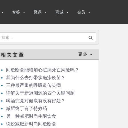
专答
微课
商城
会员
搜
索：
相关文章
更多 »
间歇断食能增加心脏病死亡风险吗？
我为什么去打带状疱疹疫苗？
三种最严重的呼吸道传染病
详解关于新冠溯源的四个关键问题
喝酒究竟对健康有没有好处？
减肥终于有了特效药
另一种减肥时尚生酮饮食
说说减肥新时尚间歇断食