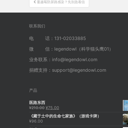
文
蔓越莓防尿路感染？先别急着信
章
导
航
联系我们
电 话：131-02033885
微 信：legendowl（科学猫头鹰01）
业务联系：
info@legendowl.com
捐赠支持：
support@legendowl.com
产品
医路东西
原
当
¥
210.00
¥
75.00
价
前
《藏于土中的生命七家族》（游戏卡牌）
为：
价
¥
96.00
¥210.00。
格
为：