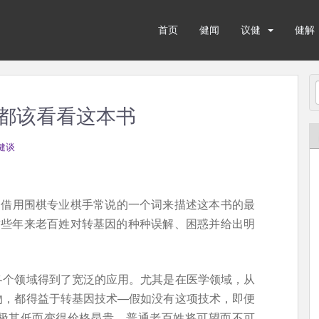
首页
健闻
议健
健解
都该看看这本书
健谈
。借用围棋专业棋手常说的一个词来描述这本书的最
这些年来老百姓对转基因的种种误解、困惑并给出明
各个领域得到了宽泛的应用。尤其是在医学领域，从
物，都得益于转基因技术—假如没有这项技术，即便
极其低而变得价格昂贵，普通老百姓将可望而不可