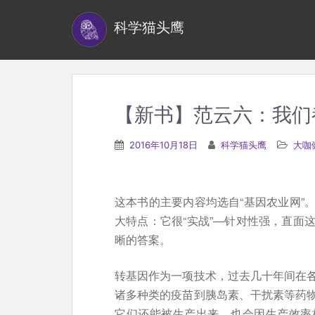
S
科学猫头鹰
k
i
p
t
o
【新书】范云六：我们
m
a
2016年10月18日
科学猫头鹰
大咖
i
n
c
这本书的主要内容均选自“基因农业网”
o
大特点：它很“实战”—针对性强，直面
n
晰的答案。
t
e
转基因作为一项技术，过去几十年间在
n
诸多种类的疫苗到胰岛素、干扰素等药
t
它们还能被生产出来，也会因生产效率