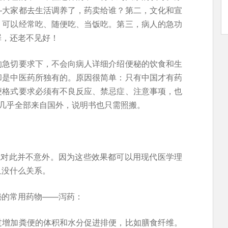
—大家都去生活调养了，药卖给谁？第二，文化和宣
，可以经常吃、随便吃、当饭吃。第三，病人的急功
罪，还老不见好！
的急切要求下，不会向病人详细介绍便秘的饮食和生
却是中医药所独有的。原因很简单：只有中国才有药
便格式要求必须有不良反应、禁忌症、注意事项，也
却几乎全部来自国外，说明书也只需照搬。
我对此并不意外。因为这些效果都可以用现代医学理
血没什么关系。
秘的常用药物——泻药：
过增加粪便的体积和水分促进排便，比如膳食纤维。