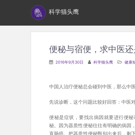
S
科学猫头鹰
k
i
p
t
o
便秘与宿便，求中医还
m
a
2016年9月30日
科学猫头鹰
健康
i
n
c
中国人治疗便秘总会碰到中医，那么中
o
n
先说诊断，这个问题比较好回答：中医
t
便秘是症状，要找出病因就要进行便秘
e
秘。因为器质性便秘往往有明确的病因
n
直肠癌。把器质性便秘甄别出来后，剩
t