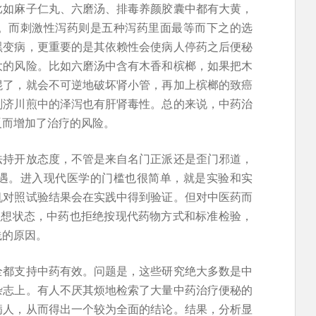
比如麻子仁丸、六磨汤、排毒养颜胶囊中都有大黄，
。而刺激性泻药则是五种泻药里面最等而下之的选
黑变病，更重要的是其依赖性会使病人停药之后便秘
大的风险。比如六磨汤中含有木香和槟榔，如果把木
混了，就会不可逆地破坏肾小管，再加上槟榔的致癌
剂济川煎中的泽泻也有肝肾毒性。总的来说，中药治
反而增加了治疗的风险。
法持开放态度，不管是来自名门正派还是歪门邪道，
遇。进入现代医学的门槛也很简单，就是实验和实
机对照试验结果会在实践中得到验证。但对中医药而
理想状态，中药也拒绝按现代药物方式和标准检验，
践的原因。
全都支持中药有效。问题是，这些研究绝大多数是中
杂志上。有人不厌其烦地检索了大量中药治疗便秘的
病人，从而得出一个较为全面的结论。结果，分析显