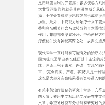
是用蜂蜜自制的开塞露；很多便秘方剂
大黄导泻依靠的就是其刺激性成分蒽醌
择，不仅会造成结肠粘膜发黑形成结肠
加重。此外，中药配方给治疗带来了更
香和臭名昭著的含马兜铃酸的青木香搞
作用，想想都脊梁冒冷汗。中药便秘方
疗便秘并没有神秘高深之处，故弄玄虚
现代医学一直对所有可能有效的治疗方
因为现代医学自身也经历过非主流的冷
践，理论上完全真实、严谨、客观的随
言，“完全真实、严谨、客观”只是一种
这也是大部分实验结果没有资格进入实
有关中药治疗便秘的研究非常多，几乎
国人做，并用中文写出论文发表在中文
文章，希望通过荟萃分析所有研究过的