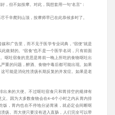
好，但不如按摩。对此，我想套用一句“名言”：
历尽千辛爬到山顶，按摩师早已在此恭候多时了。
媒和广告里，而不见于医学专业词典，“宿便”就是
此敛财的。“宿食”也不是一个医学名词，只有前面
念。呕吐宿食的意思是将前一晚上所吃的食物呕吐出
么严重的问题，醉酒、食物中毒后都可能出现。如果
，这可能是消化性溃疡长期反复的并发症。如果是老
排出来的大便。不过呕吐宿食只和胃排空的规律有
义。因为大多数食物会在4~6个小时之内从胃内排
吃饭，胃内也在不停地分泌胃液，就必定会间断呕
门溃疡。而大便只要没有进入直肠，人们完全可以带