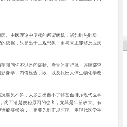
病因。中医理论中便秘的所谓病机，诸如肺热肺燥、
观的依据，只是出于主观想象；更与真正能够反应疾
。
谓望闻问切不过是问症状、看舌体和把脉，连腹部查
的影像学、内镜检查手段，以及反应人体生物化学改
情况屡见不鲜，大多是出自不了解甚至排斥现代医学
所以，尚不清楚便秘原因的患者，尤其是年龄较大、有
瘦诸般症状的，一定要先到正规医院，用现代医学手
。