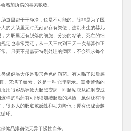
不会增加所谓的毒素吸收。
，肠道里都干干净净，也是不可能的。除非是为了医
个人的大肠里无时无刻都存有粪便，连刚出生的婴儿
喝，大肠里还有脱落的细胞、分泌的粘液、死亡的细
的规定也非常宽泛，从一天三次到三天一次都算作正
正常。只要不是需要特别处理的病因，不会强求每个
这类保健品大多是形形色色的泻药。有人喝了以后感
脏，充满了毒素，这是一种心理暗示。需要警惕的
期服用很容易导致大肠黑变病，即肠粘膜从红润变成
用这样的泻药有可能增加结肠癌的风险，虽然还有待
时，很多人的肠道敏感性和动力降低；原有便秘会越
性循环。
吃保健品排宿便无异于慢性自杀。