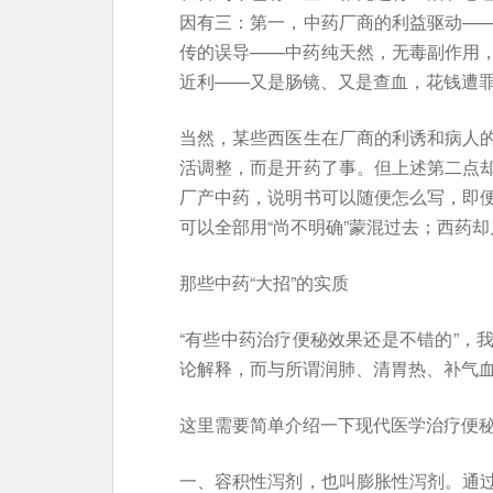
因有三：第一，中药厂商的利益驱动—
传的误导——中药纯天然，无毒副作用
近利——又是肠镜、又是查血，花钱遭
当然，某些西医生在厂商的利诱和病人
活调整，而是开药了事。但上述第二点
厂产中药，说明书可以随便怎么写，即
可以全部用“尚不明确”蒙混过去；西药
那些中药“大招”的实质
“有些中药治疗便秘效果还是不错的”，
论解释，而与所谓润肺、清胃热、补气
这里需要简单介绍一下现代医学治疗便
一、容积性泻剂，也叫膨胀性泻剂。通