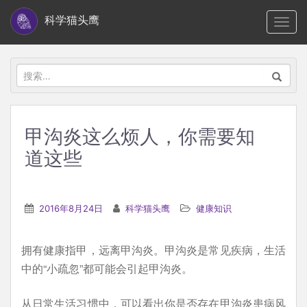
S
科学猫头鹰
TOGG
k
i
p
搜
t
索：
o
m
甲沟炎这么烦人，你需要知
a
道这些
i
n
c
2016年8月24日
科学猫头鹰
健康知识
o
n
t
拥有健康指甲，远离甲沟炎。甲沟炎是常见疾病，生活
e
中的“小疏忽”都可能会引起甲沟炎。
n
从日常生活习惯中，可以看出你是否存在甲沟炎患病风
t