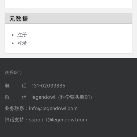
元数据
注册
登录
联系我们
电 话：131-02033885
微 信：legendowl（科学猫头鹰01）
业务联系：
info@legendowl.com
捐赠支持：
support@legendowl.com