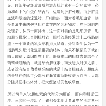
充。红细胞破坏后形成的游离胆红素有一定的毒性，必
须和血中的白蛋白结合后，运送到肝脏处理。而肝脏是
血液和肠道的流通站。肝细胞的一面对着毛细血管，接
受血液中来的包括胆红素在内的各种物质，在肝细胞内
处理后，从另一面排出，这一面对着的是毛细胆管，毛
细胆管最终汇合到胆总管，胆总管最终通过十二指肠侧
壁上一个重要的乳头结构排入肠道。外科医生认为十二
指肠乳头是消化道最重要的结构，如果不慎损伤了就如
晴天霹雳，原因即在于此。肝脏排出的胆红素是结合了
葡萄糖醛酸的，就是结合胆红素，而没进入肝脏之前，
或者没有结合葡萄糖醛酸的就是非结合胆红素。胆红素
的最终产物除了少部分在肠道重新吸收进入血液，大部
分随粪便排出体外，把大便染成黄色或绿色。
所以简单来说胆红素的代谢分为肝前、肝内和肝后三
步。三步哪一步出了问题都会出现让血液中的胆红素积