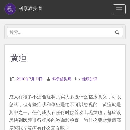
S
科学猫头鹰
TOGG
k
i
p
搜
t
索：
o
m
黄疸
a
i
n
2016年7月31日
科学猫头鹰
健康知识
c
o
成人有很多不适合症状其实大多没什么临床意义，可以
n
忽略，但有些症状和体征是绝不可以忽视的，黄疸就是
t
其中之一。任何成人在任何时候首次出现黄疸，都应该
e
尽快到医院进行相关的咨询和检查。为什么要对黄疸高
n
度紧张？黄疸有什么意义呢？
t