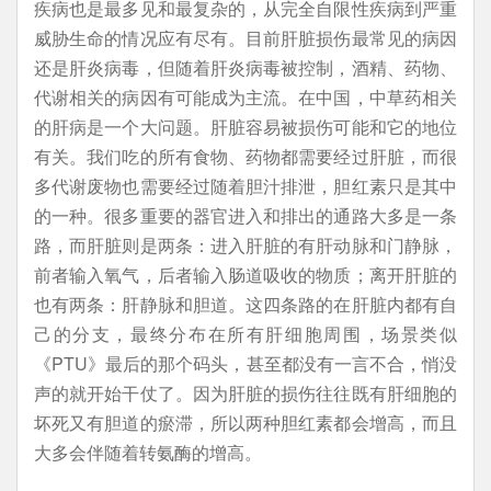
疾病也是最多见和最复杂的，从完全自限性疾病到严重
威胁生命的情况应有尽有。目前肝脏损伤最常见的病因
还是肝炎病毒，但随着肝炎病毒被控制，酒精、药物、
代谢相关的病因有可能成为主流。在中国，中草药相关
的肝病是一个大问题。肝脏容易被损伤可能和它的地位
有关。我们吃的所有食物、药物都需要经过肝脏，而很
多代谢废物也需要经过随着胆汁排泄，胆红素只是其中
的一种。很多重要的器官进入和排出的通路大多是一条
路，而肝脏则是两条：进入肝脏的有肝动脉和门静脉，
前者输入氧气，后者输入肠道吸收的物质；离开肝脏的
也有两条：肝静脉和胆道。这四条路的在肝脏内都有自
己的分支，最终分布在所有肝细胞周围，场景类似
《PTU》最后的那个码头，甚至都没有一言不合，悄没
声的就开始干仗了。因为肝脏的损伤往往既有肝细胞的
坏死又有胆道的瘀滞，所以两种胆红素都会增高，而且
大多会伴随着转氨酶的增高。