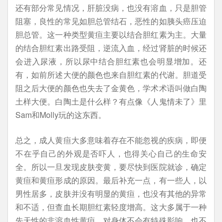
还有部分常见情况，肝脏没病，也没有溶血，只是胆管
阻塞，良性的常见如胆总管结石，恶性的如胰头癌压迫
胆总管。这一种类型黄疸主要以结合胆红素为主。大量
的结合胆红素出路受阻，逆流入血，经过肾脏的时候还
会进入尿液，所以尿中结合胆红素也会明显增加。还
有，如前所述大便的颜色也来自胆红素的代谢。胆道受
阻之后大便的颜色也失去了金黄色，学术术语叫做白陶
土样大便。白陶土是什么样？有点像《人鬼情未了》里
Sam和Molly玩的这东西。
总之，成人黄疸大多意味着存在不能忽视的疾病，即便
不在乎自己的外观是否吓人，也得关心自己的生命安
全。所以一旦发现皮肤变黄，要尽快到医院就诊，确定
黄疸和黄疸形成的原因。最后补充一点，有一些人，以
男性居多，皮肤并没有明显的黄疸，也没有其他的异常
和不适，但查血长期胆红素轻度增高。这大多属于一种
先天性的非溶血性黄疸，对身体不会有特殊影响，也不