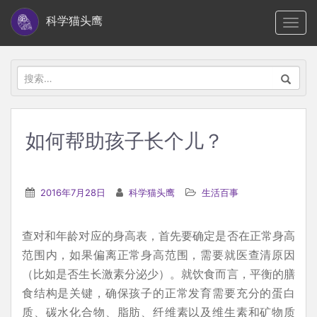
S
科学猫头鹰
TOGG
k
i
p
搜
t
索：
o
m
如何帮助孩子长个儿？
a
i
n
2016年7月28日
科学猫头鹰
生活百事
c
o
查对和年龄对应的身高表，首先要确定是否在正常身高
n
范围内，如果偏离正常身高范围，需要就医查清原因
t
（比如是否生长激素分泌少）。就饮食而言，平衡的膳
e
食结构是关键，确保孩子的正常发育需要充分的蛋白
n
质、碳水化合物、脂肪、纤维素以及维生素和矿物质
t