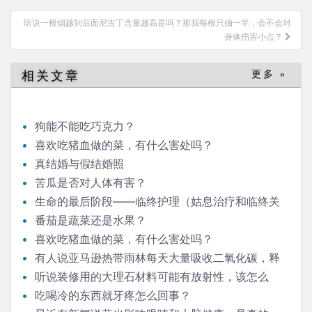
导
听说一根烟越到后面尼古丁含量越高是吗？那我每根只抽一半，会不会对
航
身体伤害小点？
相关文章
更多 »
狗能不能吃巧克力？
喜欢吃猪血做的菜，有什么害处吗？
真结婚与假结婚照
苦瓜是否对人体有害？
生命的最后阶段——临终护理（姑息治疗和临终关
怀）
番茄是蔬菜还是水果？
喜欢吃猪血做的菜，有什么害处吗？
有人说亚马逊热带雨林每天大量吸收二氧化碳，释
放氧气，对人类生存意义重大，是这样吗？
听说装修用的大理石材料可能有放射性，该怎么
办？
吃喝冷的东西就牙疼怎么回事？