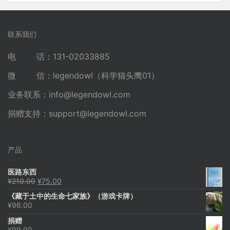
联系我们
电 话：131-02033885
微 信：legendowl（科学猫头鹰01）
业务联系：
info@legendowl.com
捐赠支持：
support@legendowl.com
产品
医路东西
原
当
¥
210.00
¥
75.00
价
前
《藏于土中的生命七家族》（游戏卡牌）
为：
价
¥
96.00
¥210.00。
格
为：
捐赠
¥75.00。
¥
99.00