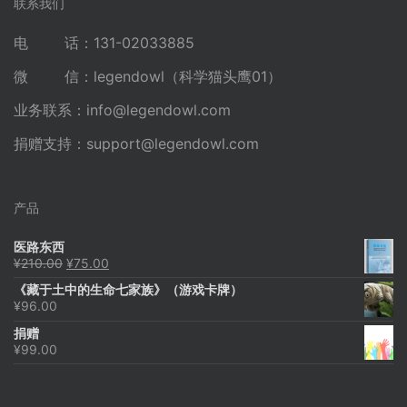
联系我们
电 话：131-02033885
微 信：legendowl（科学猫头鹰01）
业务联系：
info@legendowl.com
捐赠支持：
support@legendowl.com
产品
医路东西
原
当
¥
210.00
¥
75.00
价
前
《藏于土中的生命七家族》（游戏卡牌）
为：
价
¥
96.00
¥210.00。
格
为：
捐赠
¥75.00。
¥
99.00