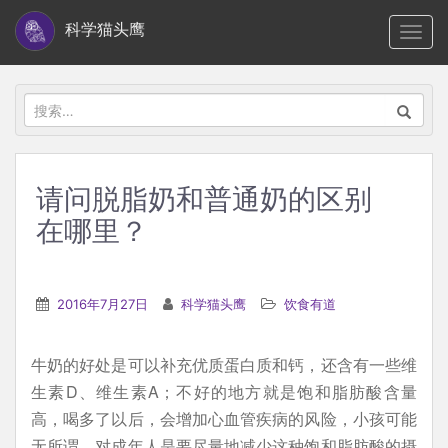
S
科学猫头鹰
TOGG
k
i
p
搜
t
索：
o
m
请问脱脂奶和普通奶的区别
a
在哪里？
i
n
c
2016年7月27日
科学猫头鹰
饮食有道
o
n
t
牛奶的好处是可以补充优质蛋白质和钙，还含有一些维
e
生素D、维生素A；不好的地方就是饱和脂肪酸含量
n
高，喝多了以后，会增加心血管疾病的风险，小孩可能
t
无所谓，对成年人是要尽量地减少这种饱和脂肪酸的摄