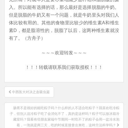
入。所以能有选择的话，那么最好是选择脱脂的牛奶。
但是脱脂的牛奶又有一个问题，就是牛奶里头对我们人
体比较有用的、其他的食物里比较少的维生素A和维生
素D，都是脂溶性的，脱脂了以后，这两种维生素就没
有了。（方舟子）
～～～欢迎转发～～～
！！！转载请联系我们获取授权！！！
文
中西医大对决之血吸虫篇
章
导
肠胃不是很好的能吃粽子吗？什么样的人不适合吃粽子？我喜欢吃冷粽
航
子，但别人说冷粽子吃了会消化不了，真的是这样吗？粽子可以放冰箱冷
藏室吗？我看有些朋友家端午节期间一时吃不了的粽子会用一盆冷水泡
着，一泡就是两三天，吃的时候直接拿出来吃，这种方法科学吗？