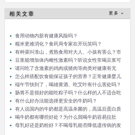
相关文章
更多 »
食用动物内脏有健康风险吗？
糯米更难消化？食药局专家在开玩笑吗？
有种菜叫淮山，煮熟食用对大人、小孩有害么？市
场上有冒充淮山的，那是什么，对人有害么？
豆浆能增加体内雌性激素吗？听说女性常喝豆浆可
以补充雌激素，那男性是否适合经常喝豆浆呢？
请问吃了含激素的鸡肉或猪肉等肉类对健康有无
害？蔬菜或水果呢，比如媒体经常报导的毒豆芽？
怎么样搭配饮食能保证孩子的营养？正常健康婴儿
辅食，一定需要用配方米粉吗？自制米糊米粉再加蔬菜
端午节快到了，喝雄黄酒、吃艾叶有什么害处吗？
肉泥是否也可以？
每年端午，我们家都会点艾草熏屋子，这个对身体有害
肠胃不是很好的能吃粽子吗？什么样的人不适合吃
吗？我们家有小孩。
粽子？我喜欢吃冷粽子，但别人说冷粽子吃了会消化不
有什么好办法能选择更安全的牛奶吗？
了，真的是这样吗？粽子可以放冰箱冷藏室吗？我看有
有人说国内的牛奶都是高温杀菌的，高温后蛋白质
些朋友家端午节期间一时吃不了的粽子会用一盆冷水泡
都变性了，失去了营养价值，是这样吗？
喝牛奶都有哪些好处？为什么我喝牛奶容易拉肚
着，一泡就是两三天，吃的时候直接拿出来吃，这种方
子，有什么办法可以防止吗？
母乳好还是奶粉好？不喝母乳能否降低遗传病的发
法科学吗？
病概率？