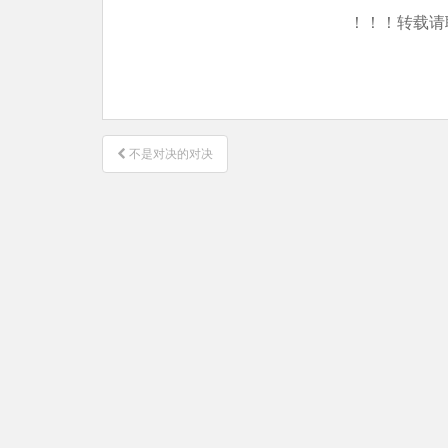
！！！转载请
文
不是对决的对决
章
导
航