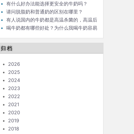
这个对身体有害吗？我们家有小孩。
适合吃粽子？我喜欢吃冷粽子，但别人说冷粽
有什么好办法能选择更安全的牛奶吗？
子吃了会消化不了，真的是这样吗？粽子可以
请问脱脂奶和普通奶的区别在哪里？
放冰箱冷藏室吗？我看有些朋友家端午节期间
有人说国内的牛奶都是高温杀菌的，高温后
一时吃不了的粽子会用一盆冷水泡着，一泡就
蛋白质都变性了，失去了营养价值，是这样
喝牛奶都有哪些好处？为什么我喝牛奶容易
是两三天，吃的时候直接拿出来吃，这种方法
吗？
拉肚子，有什么办法可以防止吗？
科学吗？
归档
2026
2025
2024
2023
2022
2021
2020
2019
2018