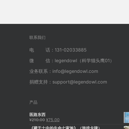
联系我们
电 话：131-02033885
微 信：legendowl（科学猫头鹰01）
业务联系：
info@legendowl.com
捐赠支持：
support@legendowl.com
产品
医路东西
原
当
¥
210.00
¥
75.00
价
前
《藏于土中的生命七家族》（游戏卡牌）