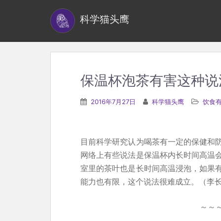
S
科学猫头鹰
k
i
p
t
o
保温杯泡茶有害这种说
m
a
2016年7月27日
科学猫头鹰
饮食
i
n
c
目前科学研究认为喝茶有一定的保健和
o
网络上有些说法是保温杯内长时间高温
n
室里的茶叶也是长时间高温浸泡，如果
t
能力也有限，这个说法很难成立。（李
e
n
～～
t