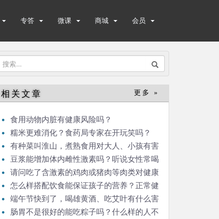
专答
微课
商城
会员
搜
索：
相关文章
更多 »
食用动物内脏有健康风险吗？
糯米更难消化？食药局专家在开玩笑吗？
有种菜叫淮山，煮熟食用对大人、小孩有害
么？市场上有冒充淮山的，那是什么，对人有
豆浆能增加体内雌性激素吗？听说女性常喝
害么？
豆浆可以补充雌激素，那男性是否适合经常喝
请问吃了含激素的鸡肉或猪肉等肉类对健康
豆浆呢？
有无害？蔬菜或水果呢，比如媒体经常报导的
怎么样搭配饮食能保证孩子的营养？正常健
毒豆芽？
康婴儿辅食，一定需要用配方米粉吗？自制米
端午节快到了，喝雄黄酒、吃艾叶有什么害
糊米粉再加蔬菜肉泥是否也可以？
处吗？每年端午，我们家都会点艾草熏屋子，
肠胃不是很好的能吃粽子吗？什么样的人不