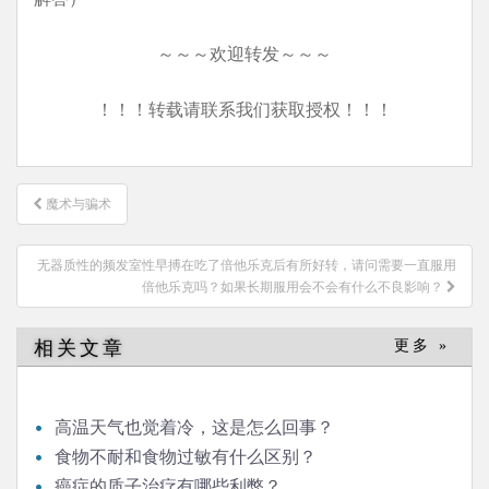
～～～欢迎转发～～～
！！！转载请联系我们获取授权！！！
文
魔术与骗术
章
导
无器质性的频发室性早搏在吃了倍他乐克后有所好转，请问需要一直服用
航
倍他乐克吗？如果长期服用会不会有什么不良影响？
相关文章
更多 »
高温天气也觉着冷，这是怎么回事？
食物不耐和食物过敏有什么区别？
癌症的质子治疗有哪些利弊？