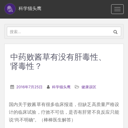
S
科学猫头鹰
TOGG
k
i
p
搜
t
索：
o
m
中药败酱草有没有肝毒性、
a
肾毒性？
i
n
c
2016年7月25日
科学猫头鹰
健康误区
o
n
t
国内关于败酱草有很多临床报道，但缺乏高质量严格设
e
计的临床试验，疗效不可信，是否有肝肾不良反应只能
n
说“尚不明确”。（棒棒医生解答）
t