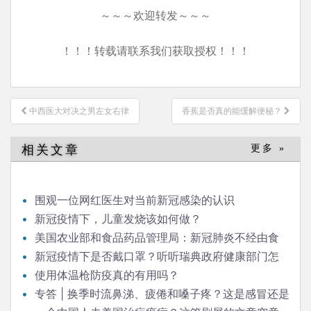
～～～欢迎转发～～～
！！！转载请联系我们获取授权！！！
文
中西医大对决之男左女右律
香蕉是否真的能缓解便秘？
章
导
相关文章
更多 »
航
围观一位网红医生对当前新冠感染的认识
新冠疫情下，儿童发烧该如何做？
美国农业部和食品药品管理局：新冠肺炎不经由食
品或食品包装传播
新冠疫情下是否戴口罩？听听瑞典政府健康部门怎
么说
使用体温枪防疫真的有用吗？
专答 | 换季时流鼻涕、疲倦和嗓子疼？这是感冒还是