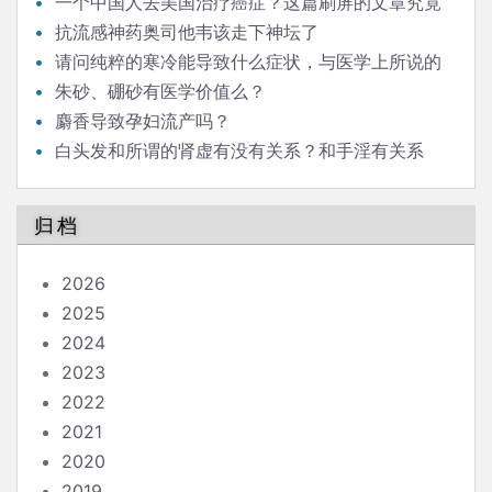
过敏？
一个中国人去美国治疗癌症？这篇刷屏的文章究竟
该怎么解读
抗流感神药奥司他韦该走下神坛了
请问纯粹的寒冷能导致什么症状，与医学上所说的
“感冒”的症状有何不同？
朱砂、硼砂有医学价值么？
麝香导致孕妇流产吗？
白头发和所谓的肾虚有没有关系？和手淫有关系
吗？手淫到底有没有害？中医所谓的肾虚症状是什么原
因，怎么治疗？
归档
2026
2025
2024
2023
2022
2021
2020
2019