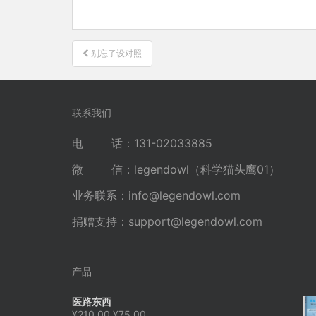
文
别忘了设对照
章
导
航
联系我们
电 话：131-02033885
微 信：legendowl（科学猫头鹰01）
业务联系：
info@legendowl.com
捐赠支持：
support@legendowl.com
产品
医路东西
原
当
¥
210.00
¥
75.00