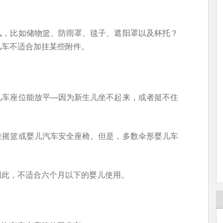
么，比如储物篮、防雨罩、毯子、遮阳罩以及杯托？
儿车不适合加挂某些附件。
儿车座位能放平—因为新生儿坐不起来，或者挺不住
挂摇篮或婴儿汽车安全座椅。但是，多数伞形婴儿车
因此，不适合六个月以下的婴儿使用。