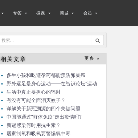
专答
微课
商城
会员
搜
索：
相关文章
更多 »
多生小孩和吃避孕药都能预防卵巢癌
野外远足是身心运动——在智识论坛“运动
与健康”的发言
生活中真正要担心的辐射
有没有可能全面消灭蚊子？
详解关于新冠溯源的四个关键问题
中国能通过“群体免疫”走出疫情吗?
新冠感染何时用抗生素？
居家制氧和吸氧要警惕氧中毒