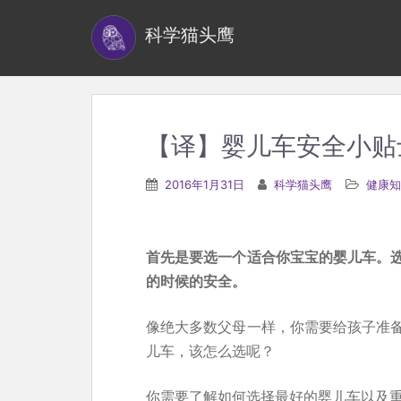
S
科学猫头鹰
k
i
p
t
o
【译】婴儿车安全小贴
m
a
2016年1月31日
科学猫头鹰
健康知
i
n
c
首先是要选一个适合你宝宝的婴儿车。
o
的时候的安全。
n
t
像绝大多数父母一样，你需要给孩子准
e
儿车，该怎么选呢？
n
你需要了解如何选择最好的婴儿车以及
t