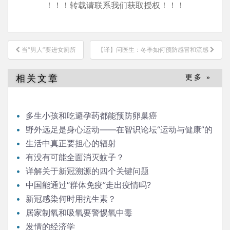
！！！转载请联系我们获取授权！！！
文
当“男人”要进女厕所
【译】问医生：冬季如何预防感冒和流感
章
导
相关文章
更多 »
航
多生小孩和吃避孕药都能预防卵巢癌
野外远足是身心运动——在智识论坛“运动与健康”的
发言
生活中真正要担心的辐射
有没有可能全面消灭蚊子？
详解关于新冠溯源的四个关键问题
中国能通过“群体免疫”走出疫情吗?
新冠感染何时用抗生素？
居家制氧和吸氧要警惕氧中毒
发情的经济学