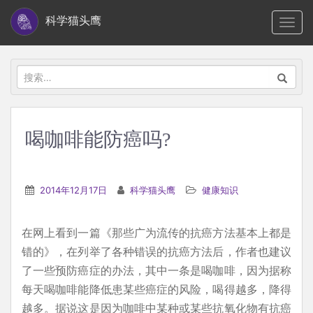
S
科学猫头鹰
TOGG
k
i
p
搜
t
索：
o
m
喝咖啡能防癌吗?
a
i
n
2014年12月17日
科学猫头鹰
健康知识
c
o
在网上看到一篇《那些广为流传的抗癌方法基本上都是
n
错的》，在列举了各种错误的抗癌方法后，作者也建议
t
了一些预防癌症的办法，其中一条是喝咖啡，因为据称
e
每天喝咖啡能降低患某些癌症的风险，喝得越多，降得
n
越多。据说这是因为咖啡中某种或某些抗氧化物有抗癌
t