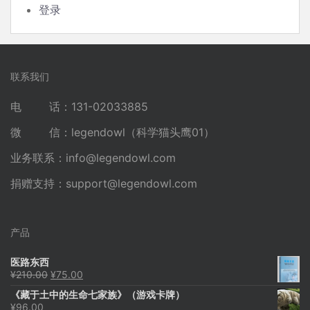
登录
联系我们
电 话：131-02033885
微 信：legendowl（科学猫头鹰01）
业务联系：
info@legendowl.com
捐赠支持：
support@legendowl.com
产品
医路东西
原
当
¥
210.00
¥
75.00
价
前
《藏于土中的生命七家族》（游戏卡牌）
为：
价
¥
96.00