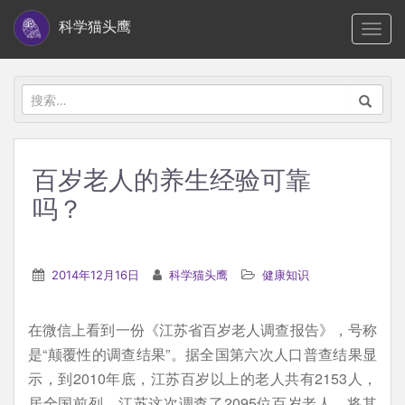
S
科学猫头鹰
TOGG
k
i
p
搜
t
索：
o
m
百岁老人的养生经验可靠
a
吗？
i
n
c
2014年12月16日
科学猫头鹰
健康知识
o
n
t
在微信上看到一份《江苏省百岁老人调查报告》，号称
e
是“颠覆性的调查结果”。据全国第六次人口普查结果显
n
示，到2010年底，江苏百岁以上的老人共有2153人，
t
居全国前列。江苏这次调查了2095位百岁老人，将其