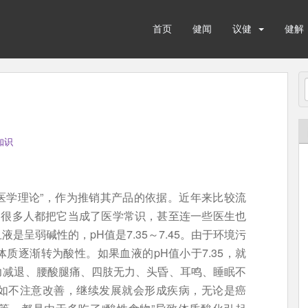
首页
健闻
议健
健解
知识
“医学理论”，作为推销其产品的依据。近年来比较流
，很多人都把它当成了医学常识，甚至连一些医生也
是呈弱碱性的，pH值是7.35～7.45。由于环境污
质逐渐转为酸性。如果血液的pH值小于7.35，就
力减退、腰酸腿痛、四肢无力、头昏、耳鸣、睡眠不
如不注意改善，继续发展就会形成疾病，无论是癌