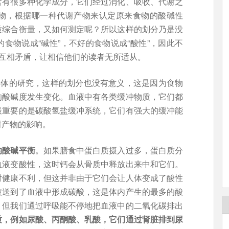
含有很多种化学成分，它们经过消化、吸收、代谢之
物，根据哪一种代谢产物来认定原来食物的酸碱性
质综合衡量，又如何测定呢？所以这样的划分乃是没
食物说成“碱性”，不好的食物说成“酸性”，因此不
时互相矛盾，让相信他们的读者无所适从。
具体的研究，这样的划分也没有意义，这是因为食物
的酸碱度发生变化。血液中有各类缓冲物质，它们都
最重要的是碳酸氢盐缓冲系统，它们有强大的缓冲能
谢产物的影响。
的酸碱平衡
。如果膳食中蛋白质摄入过多，蛋白质分
血液变酸性，这时钙会从骨质中释放出来中和它们。
对健康不利，但这并非由于它们会让人体变成了酸性
被送到了血液中形成碳酸，这是体内产生的最多的酸
，但我们通过呼吸能不停地把血液中的二氧化碳排出
质，例如尿酸、丙酮酸、乳酸，它们通过肾脏排到尿