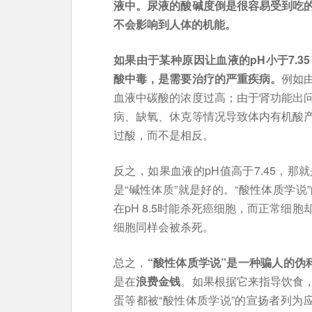
液中。尿液的酸碱度倒是很容易受到吃
不会影响到人体的机能。
如果由于某种原因让血液的pH小于7.3
酸中毒，是需要治疗的严重疾病。
例如
血液中碳酸的浓度过高；由于肾功能出
病、缺氧、休克等情况导致体内有机酸
过酸，而不是相反。
反之，如果血液的pH值高于7.45，
是“碱性体质”就是好的。“酸性体质学
在pH 8.5时能杀死癌细胞，而正常细
细胞同样会被杀死。
总之，
“酸性体质学说”是一种骗人的伪
是在
浪费金钱
。如果根据它来指导饮食
蛋等都被“酸性体质学说”的宣扬者列为