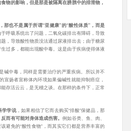
的食物的影响，但是那是被隔离在膀胱中的排泄物，
5，那也不是属于所谓“亚健康”的“酸性体质”，而是
由于呼吸系统出了问题，二氧化碳排出有障碍，导致
问题，导致酸性物质没法通过尿液排出去；由于糖尿
产生过多，都能出现酸中毒。这是由于疾病使得体液
那就是碱中毒，同样是需要治疗的严重疾病。所以并不
说”的宣扬者宣称体内环境如果偏碱性就能抑制癌症，
胞却能存活云云，是无稽之谈。在那样的条件下，正常
科学学说
，如果相信了它而去购买“排酸”保健品，那
，
反而有可能对身体造成伤害。
例如谷类、鱼、肉、
应该避免的“酸性食物”，而其实它们都是营养丰富的