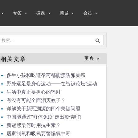
专答
微课
商城
会员
搜
索：
相关文章
更多 »
多生小孩和吃避孕药都能预防卵巢癌
野外远足是身心运动——在智识论坛“运动
与健康”的发言
生活中真正要担心的辐射
有没有可能全面消灭蚊子？
详解关于新冠溯源的四个关键问题
中国能通过“群体免疫”走出疫情吗?
新冠感染何时用抗生素？
居家制氧和吸氧要警惕氧中毒