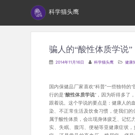
S
科学猫头鹰
k
i
p
t
o
骗人的“酸性体质学说”
m
a
2014年11月16日
科学猫头鹰
健康
i
n
c
国内保健品厂家喜欢“科普”一些独特的
o
行的是“
酸性体质学说
”，因为听得多了
n
跟着说。这个学说的要点是：健康人的血液
t
染、不正常生活及饮食习惯，使我们的体
e
属于酸性体质，会出现身体疲乏、记忆
n
实、失眠、腹泻、便秘等亚健康症状，
t