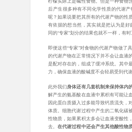
柠檬实际上是碱性食物。但是一种食物
后产生很多种有不同化学性质的代谢产
呢？如果说要把其所有的代谢产物的性
有依据的想当然，其实就是把认为是好的
同的“专家”划分的结果也就不一样，有
即便这些“专家”对食物的代谢产物做了
的代谢产物在正常情况下并不会让血液
是配对存在的，组成了缓冲系统。其中
力，确保血液的酸碱度不会轻易受到代
此外我们
身体还有几套机制来保持体内
解产生的氨基酸在血液中累积有可能让
因此蛋白质摄入过多能导致钙质流失，
体质。细胞代谢过程中产生的二氧化碳
性物质，如果累积太多会让血液变酸性
去。
在代谢过程中还会产生其他酸性物