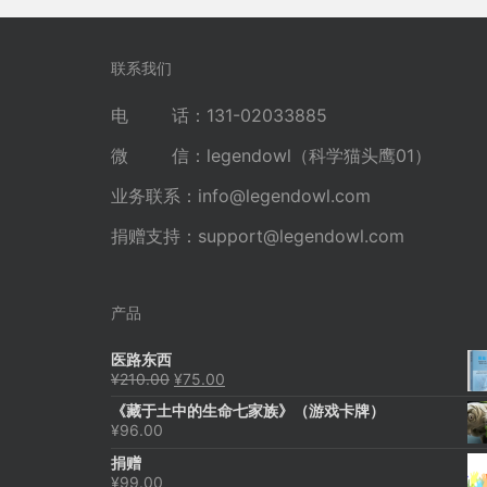
导
航
联系我们
电 话：131-02033885
微 信：legendowl（科学猫头鹰01）
业务联系：
info@legendowl.com
捐赠支持：
support@legendowl.com
产品
医路东西
原
当
¥
210.00
¥
75.00
价
前
《藏于土中的生命七家族》（游戏卡牌）
为：
价
¥
96.00
¥210.00。
格
为：
捐赠
¥75.00。
¥
99.00