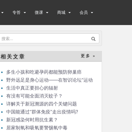
专答
微课
商城
会员
搜
索：
相关文章
更多 »
多生小孩和吃避孕药都能预防卵巢癌
野外远足是身心运动——在智识论坛“运动
与健康”的发言
生活中真正要担心的辐射
有没有可能全面消灭蚊子？
详解关于新冠溯源的四个关键问题
中国能通过“群体免疫”走出疫情吗?
新冠感染何时用抗生素？
居家制氧和吸氧要警惕氧中毒