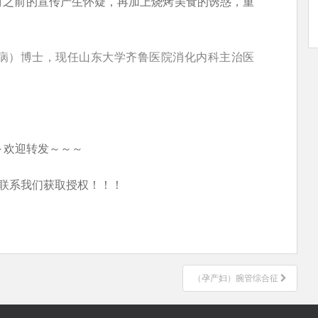
对之前的宣传产生怀疑，再加上烧烤美食的诱惑，重
病）博士，现任山东大学齐鲁医院消化内科主治医
～欢迎转发～～～
联系我们获取授权！！！
（孕产妇）腕管综合征