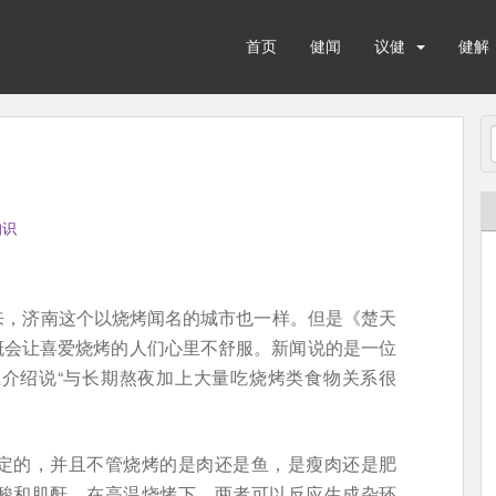
首页
健闻
议健
健解
知识
来，济南这个以烧烤闻名的城市也一样。但是《楚天
大概会让喜爱烧烤的人们心里不舒服。新闻说的是一位
生介绍说“与长期熬夜加上大量吃烧烤类食物关系很
定的，并且不管烧烤的是肉还是鱼，是瘦肉还是肥
酸和肌酐，在高温烧烤下，两者可以反应生成杂环