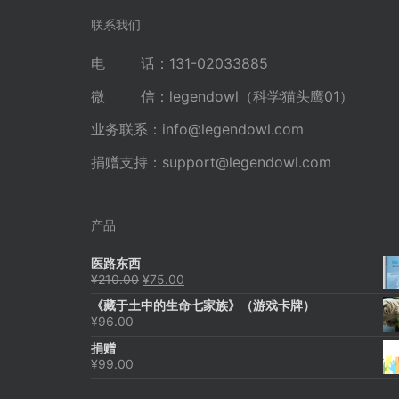
航
联系我们
电 话：131-02033885
微 信：legendowl（科学猫头鹰01）
业务联系：
info@legendowl.com
捐赠支持：
support@legendowl.com
产品
医路东西
原
当
¥
210.00
¥
75.00
价
前
《藏于土中的生命七家族》（游戏卡牌）
为：
价
¥
96.00
¥210.00。
格
为：
捐赠
¥75.00。
¥
99.00