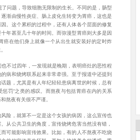
现了问题，导致细胞无限制的生长。不同的是，肠型
，逐渐由慢性炎症、肠上皮化生转变为胃癌，这也是
原因。这个累积的过程中，还有人体各个层面的修复
要十年甚至几十年的时间。而弥漫型胃癌则大多是因
胃癌在他们身上就像一个从出生就安装好的定时炸
生。
间也不过四年，一发现就是晚期，表明癌灶的恶性程
她的病和烧烤联系起来非常牵强。至于报道中还提到
的话题，尤其是有人年纪轻轻患病离世的时候，总有
律受惩罚”之类的感叹。而熬夜与包括胃癌在内的关系
癌和熬夜有关很不严谨。
的风险，就算不一定是这个女孩的病因，这么宣传也
害。从公共卫生的角度，宣传烧烤危害当然没有错，
反而可能影响宣传效果。比如，有的人不熬夜不吃烧