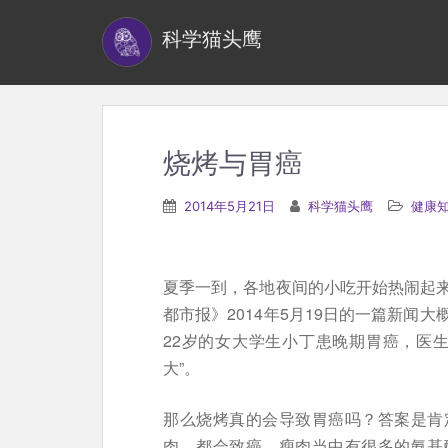
S
科学猫头鹰
k
i
p
t
o
烧烤与胃癌
m
a
2014年5月21日
科学猫头鹰
健康
i
n
c
夏季一到，各地夜间的小吃开始热闹起
o
都市报》2014年5月19日的一篇新闻
n
22岁的女大学生小丁患晚期胃癌，医
t
大”。
e
n
那么烧烤真的会导致胃癌吗？答案是肯
t
肉，都会致癌。瘦肉当中有很多的氨基