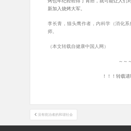
烤也年纪轻轻得了胃癌，就可能让人们
新加入烧烤大军。
李长青，猫头鹰作者，内科学（消化系
师。
（本文转载自健康中国人网）
～～
！！！转载请
文
没有统治者的和谐社会
章
导