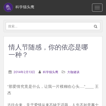
S
科学猫头鹰
TOGG
k
i
p
搜
t
索：
o
m
情人节随感，你的依恋是哪
a
一种？
i
n
c
2014年2月13日
科学猫头鹰
大咖健谈
o
n
t
“那爱情究竟是什么，让我一片模糊在心头….”____ 王
e
杰
n
古往今来，关于爱情从来不缺乏话题，人生不如意事十
t