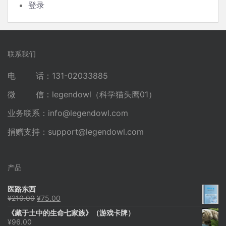
登录
联系我们
电 话：131-02033885
微 信：legendowl（科学猫头鹰01）
业务联系：
info@legendowl.com
捐赠支持：
support@legendowl.com
产品
医路东西
原
当
¥
210.00
¥
75.00
价
前
《藏于土中的生命七家族》（游戏卡牌）
为：
价
¥
96.00
¥210.00。
格