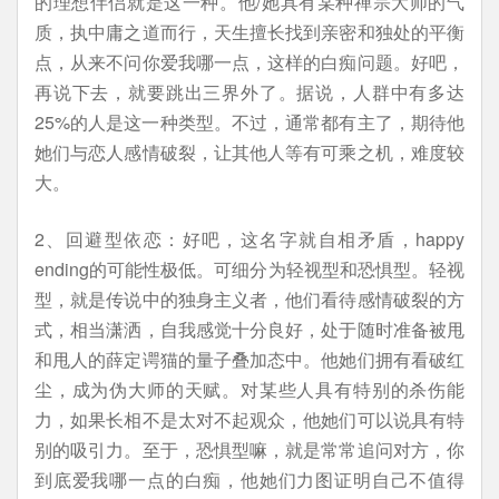
的理想伴侣就是这一种。他/她具有某种禅宗大师的气
质，执中庸之道而行，天生擅长找到亲密和独处的平衡
点，从来不问你爱我哪一点，这样的白痴问题。好吧，
再说下去，就要跳出三界外了。据说，人群中有多达
25%的人是这一种类型。不过，通常都有主了，期待他
她们与恋人感情破裂，让其他人等有可乘之机，难度较
大。
2、回避型依恋：好吧，这名字就自相矛盾，happy
ending的可能性极低。可细分为轻视型和恐惧型。轻视
型，就是传说中的独身主义者，他们看待感情破裂的方
式，相当潇洒，自我感觉十分良好，处于随时准备被甩
和甩人的薛定谔猫的量子叠加态中。他她们拥有看破红
尘，成为伪大师的天赋。对某些人具有特别的杀伤能
力，如果长相不是太对不起观众，他她们可以说具有特
别的吸引力。至于，恐惧型嘛，就是常常追问对方，你
到底爱我哪一点的白痴，他她们力图证明自己不值得