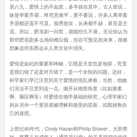
居八九，爱情上的不如意，多半就在其中。古人曾说，
纵使举案齐眉，终究意难平，更不要说，许多人离举案
齐眉都还遥不可及。痴男怨女，从来都不缺，甚至是主
流。所以，肥皂剧一问世，就能经久不衰。无论你认为
那些肥皂剧多么地幼稚白痴，但在可预见的未来，很难
想象这些东西会从人类文化中消失。
爱情是如此的重要和神秘，它既是天堂也是地狱，究竟
是我们错了还是对方错了，是一个永恒的问题。还好，
科学家们早已注意到关于爱情的混乱体验，当然，他她
们没法不注意到这一点。抛开从物质角度（比如激素
啊、脑区啊等）对爱情生物学基础的研究，心理学家们
则从另外一个更容易被理解和接受的层面，试图拯救自
己的迷惑。
上世纪80年代，Cindy Hazan和Philip Shaver，大胆类
比，将婴儿与成年人（通常是父母）的关系研究中的依