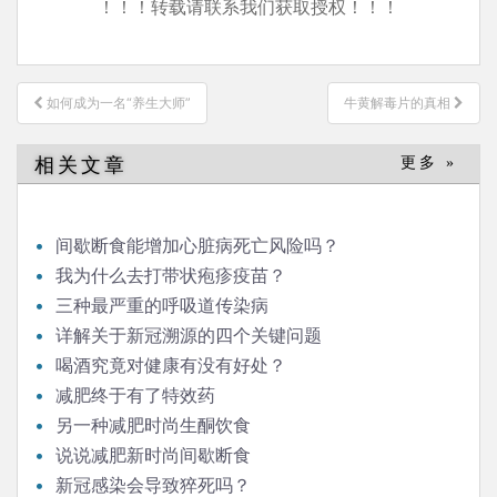
！！！转载请联系我们获取授权！！！
文
如何成为一名“养生大师”
牛黄解毒片的真相
章
导
相关文章
更多 »
航
间歇断食能增加心脏病死亡风险吗？
我为什么去打带状疱疹疫苗？
三种最严重的呼吸道传染病
详解关于新冠溯源的四个关键问题
喝酒究竟对健康有没有好处？
减肥终于有了特效药
另一种减肥时尚生酮饮食
说说减肥新时尚间歇断食
新冠感染会导致猝死吗？