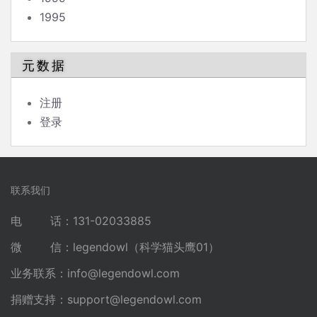
1995
元数据
注册
登录
联系我们
电 话：131-02033885
微 信：legendowl（科学猫头鹰01）
业务联系：
info@legendowl.com
捐赠支持：
support@legendowl.com