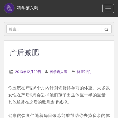
S
科学猫头鹰
TOGG
k
i
p
搜
t
索：
o
m
产后减肥
a
i
n
2013年12月20日
科学猫头鹰
健康知识
c
o
你应该在产后6个月内计划恢复怀孕前的体重。大多数
n
女性在产后6周会丢掉她们孩子出生体重一半的重量。
t
其他通常在之后的数月逐渐减掉。
e
n
健康的饮食伴随着每日锻炼能够帮助你去掉多余的体
t