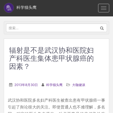
S
科学猫头鹰
TOGG
k
i
p
搜
t
索：
o
m
辐射是不是武汉协和医院妇
a
产科医生集体患甲状腺癌的
i
n
因素？
c
o
n
2013年8月30日
科学猫头鹰
大咖健谈
t
e
武汉协和医院多名妇产科医生被查出患有甲状腺癌一事
n
引起了舆论很大的关注。即使普通人也不难理解，多名
t