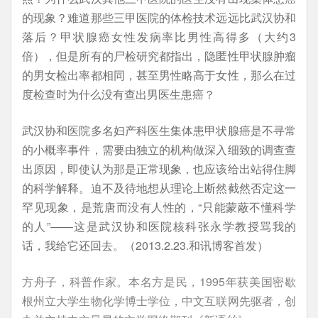
的现象？难道那些三甲医院的体检技术远远比武汉协和
落后？甲状腺癌女性发病率比男性高得多（大约3
倍），但是所有的尸检研究都指出，隐匿性甲状腺肿瘤
的男女检出率都相同，甚至男性略高于女性，那么在过
度检查时为什么没有查出男医生患癌？
武汉协和医院多名妇产科医生集体患甲状腺癌是不寻常
的小概率事件，需要由独立的机构做深入细致的调查查
出原因，即使认为那是正常现象，也应该给出站得住脚
的科学解释。迫不及待地想从理论上断然截然否定这一
罕见现象，是荒唐而没有人性的，“只能蒙蔽不懂科学
的人”——这是武汉协和医院核科张永学教授骂我的
话，我给它还回去。（
2013.2.23.和讯博客首发）
方舟子，科普作家。本名方是民，1995年获美国密歇
根州立大学生物化学博士学位，中文互联网先驱者，创