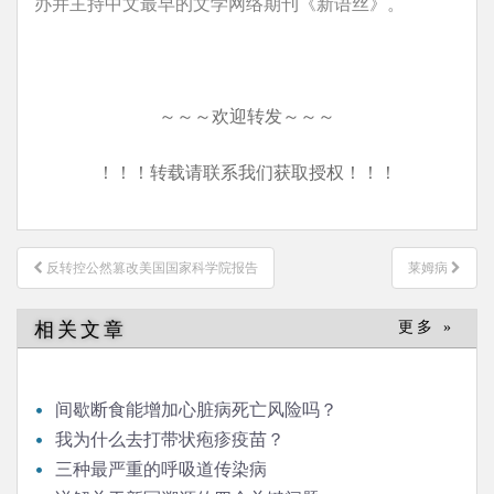
办并主持中文最早的文学网络期刊《新语丝》。
～～～欢迎转发～～～
！！！转载请联系我们获取授权！！！
文
反转控公然篡改美国国家科学院报告
莱姆病
章
导
相关文章
更多 »
航
间歇断食能增加心脏病死亡风险吗？
我为什么去打带状疱疹疫苗？
三种最严重的呼吸道传染病