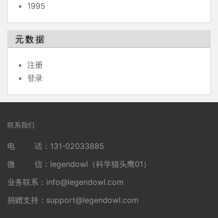
1995
元数据
注册
登录
联系我们
电 话：131-02033885
微 信：legendowl（科学猫头鹰01）
业务联系：
info@legendowl.com
捐赠支持：
support@legendowl.com