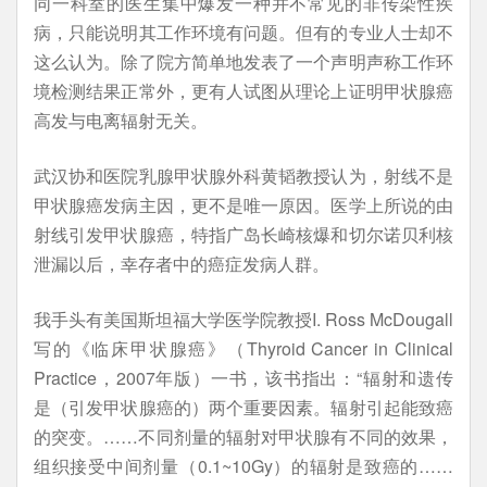
同一科室的医生集中爆发一种并不常见的非传染性疾
病，只能说明其工作环境有问题。但有的专业人士却不
这么认为。除了院方简单地发表了一个声明声称工作环
境检测结果正常外，更有人试图从理论上证明甲状腺癌
高发与电离辐射无关。
武汉协和医院乳腺甲状腺外科黄韬教授认为，射线不是
甲状腺癌发病主因，更不是唯一原因。医学上所说的由
射线引发甲状腺癌，特指广岛长崎核爆和切尔诺贝利核
泄漏以后，幸存者中的癌症发病人群。
我手头有美国斯坦福大学医学院教授I. Ross McDougall
写的《临床甲状腺癌》（Thyroid Cancer in Clinical
Practice，2007年版）一书，该书指出：“辐射和遗传
是（引发甲状腺癌的）两个重要因素。辐射引起能致癌
的突变。……不同剂量的辐射对甲状腺有不同的效果，
组织接受中间剂量（0.1~10Gy）的辐射是致癌的……