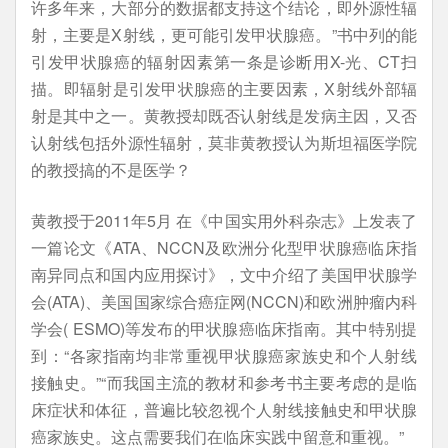
许多年来，大部分的数据都支持这个结论，即外源性辐
射，主要是X射线，更可能引发甲状腺癌。”书中列的能
引发甲状腺癌的辐射因素第一条是诊断用X-光、CT扫
描。即辐射是引发甲状腺癌的主要因素，X射线外部辐
射是其中之一。黄教授却既否认射线是发病主因，又否
认射线包括外源性辐射，莫非黄教授认为斯坦福医学院
的教授搞的不是医学？
黄教授于2011年5月 在《中国实用外科杂志》上发表了
一篇论文《ATA、NCCN及欧洲分化型甲状腺癌临床指
南异同点和国内应用探讨》，文中介绍了美国甲状腺学
会(ATA)、美国国家综合癌症网(NCCN)和欧洲肿瘤内科
学会( ESMO)等发布的甲状腺癌临床指南。其中特别提
到：“各家指南均非常重视甲状腺癌家族史和个人射线
接触史。”“而我国主流的教材和参考书主要考虑的是临
床症状和体征，普遍比较忽视个人射线接触史和甲状腺
癌家族史。这点需要我们在临床实践中留意和重视。”