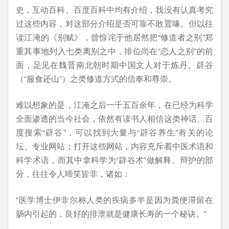
史，互动百科、百度百科中均有介绍，我没有认真考究
过这些内容，对这部分介绍是否可靠不敢置喙。但以往
读江淹的《别赋》，曾惊诧于他居然把“修道者之别”郑
重其事地列入七类离别之中，排位尚在“恋人之别”的前
面，足见在魏晋南北朝时期中国文人对于炼丹、辟谷
（“服食还山”）之类修道方式的信奉和尊崇。
难以想象的是，江淹之后一千五百余年，在已经为科学
全面渗透的当今社会，依然有读书人相信这类神话。百
度搜索“辟谷”，可以找到大量与“辟谷养生”有关的论
坛、专业网站；打开这些网站，内容充斥着中医术语和
科学术语，而其中拿科学为“辟谷术”做解释、辩护的部
分，往往令人啼笑皆非，诸如：
“医学博士伊非尔称人类的疾病多半是因为粪便滞留在
肠内引起的，良好的排泄就是健康长寿的一个秘诀。”