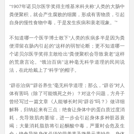
“1907年诺贝尔医学奖得主维基米科夫称‘人类的大肠中
粪便聚积，就会产生腐败的细菌，形成有害物质，引起
自身的慢性食物中毒，于是发生疾病和衰老现象。’”
不知道哪一个医学博士敢下“人类的疾病多半是因为粪
便滞留在肠内引起的”这样的弱智论断；更不知道哪一
个诺贝尔医学奖得主敢给出“粪便聚积会导致衰老”这样
的荒唐言论。“饿治百病”这种毫无科学道理的民间说
法，在此给戴上了“科学”的帽子。
“辟谷治病””辟谷养生”毫无科学道理；那么，“辟谷”对人
体有害吗（除了可能饿死之外）？对这个问题，方舟子
曾经写过一篇文章《人能够长时间“辟谷”吗？》做详细
解释，归纳起来有三点：绝食让身体中的蛋白质过度消
耗，先导致肌肉萎缩，进一步会引起身体多种脏器衰
竭；大量消耗脂肪将引起酮酸中毒，严重时会危及生
命；绝食导致身体必须的营养素及微量元素缺失，身体