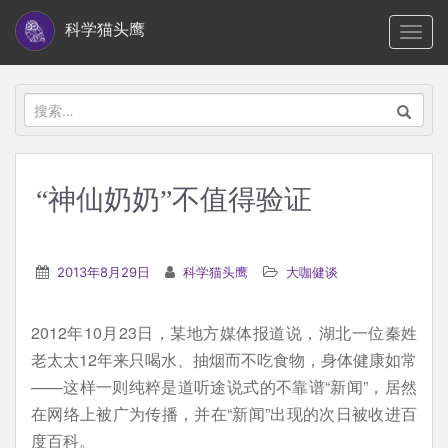
S
科学猫头鹰
TOGG
k
i
p
搜
t
索：
o
m
“神仙奶奶”不值得验证
a
i
n
2013年8月29日
科学猫头鹰
大咖健谈
c
o
2012年10月23日，某地方媒体报道说，湖北一位秦姓
n
老太太12年来只喝水、抽烟而不吃食物，身体健康如常
t
——这样一则纯粹是道听途说式的不靠谱“新闻”，居然
e
在网络上被广为传播，并在“新闻”出现的次日被收进百
n
度百科。
t