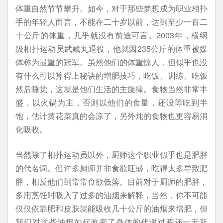
体重自然节节攀升。如今，对于那些梦想成为职业相扑
手的年轻人而言，不能在二十岁以前，达到至少一百二
十公斤的体重，几乎就没有前途可言。2003年，横纲
级相扑运动员武藏丸退役，他就因235公斤的体重被媒
体称为最重的冠军。虽然他们的体重惊人，但似乎也没
有什么可以算得上秘诀的增肥技巧，吃饭、训练、吃饭
然后睡觉，这就是他们生活的主旋律。食物当然非常丰
盛，以火锅为主，否则以他们的食量，还没等吃到半
饱，估计黄花菜真的会凉了，另外炖的食物也更容易消
化吸收。
当然除了相扑运动员以外，厨师这个职业似乎也是肥胖
的代名词。但许多厨师并非食欲旺盛，吃得太多导致肥
胖，相反他们到常常食欲低落。目前对于厨师的肥胖，
多用烹饪时吸入了过多的油烟来解释，当然，你不可能
仅仅依靠肥和皮肤就能吸收几十公斤的油烟来增肥，但
我们对这些油烟如何改变了身体的代谢过程还一无所