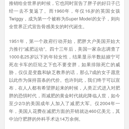
推销给全世界的时候，它也同时宣告了胖子的好日子已
经一去不复返了。而1960年，年仅16岁的英国女孩
Twiggy，成为第一个被称为Super Model的女子，则向
全世界正式宣告骨感美女的时代诞生。
1951年，第一个政府行动开始，肥胖大户美国开始大
力推行“减肥运动”。四十三年后，美国一家杂志调查了
1000名25岁以下的年轻女性，结果显示半数姑娘宁可
死在卡车的巨轮之下也不要变胖，如果排除死亡的威
胁，仅仅是变蠢和缺乏教养的话，那么7成的女子愿意
以此作为保持苗条的代价。也许到此，我们终于可以宣
布，在人人都有希望胖起来的时候，人类正式进入对肥
胖的恐惧时代，而减肥的黄金时代就此降临人世，如今
至少2/3的美国成年人加入了减肥大军。仅2004年一
年，美国人花费在减肥方面的开销就达460亿美元，其
中治疗肥胖的外科手术达14万余例。