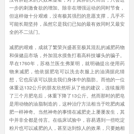
一步的刺激食欲的增加。除非在增强运动的同时节食，
但这样做十分艰难，没有极其强烈的意愿支撑，几乎不
可能长期坚持，虽然它是我们已知的最有效同时又最安
全的不二法门。
减肥的艰难，成就了繁荣兴盛甚至极其混乱的减肥药物
和保健品市场，外加混水摸鱼打着高科技噱头的骗子。
早在1760年，苏格兰医生弗莱明，就明确提出使用药
物来减肥，他依据肥皂可以洗去衣服上的油滴据此猜
想，它也应该可以脱去我们身体中的脂肪。而他的一位
体重达132公斤的朋友欣然听从了他的建议，连续服用
了三个月肥皂后，体重下降了13公斤。然而那时的肥皂
是用动物的油脂制造的，这种治疗方法相当于吃肥肉减
肥一样神奇。当然神奇的事情在减肥史上屡屡发生，其
中并非全都是传言。在临床试验中，容易遇到一些吃淀
粉片也可以减肥的人，甚至达到惊人的效果，只要她相