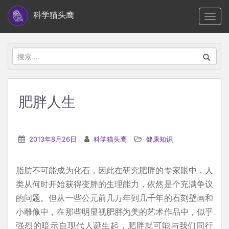
S
科学猫头鹰
TOGG
k
i
p
搜
t
索：
o
m
肥胖人生
a
i
n
2013年8月26日
科学猫头鹰
健康知识
c
o
脂肪不可能成为化石，因此在研究肥胖的专家眼中，人
n
类从何时开始获得变胖的生理能力，依然是个充满争议
t
的问题。但从一些公元前几万年到几千年的石刻壁画和
e
小雕像中，在那些明显视肥胖为美的艺术作品中，似乎
n
强烈的暗示自现代人诞生起，肥胖就可能与我们同行
t