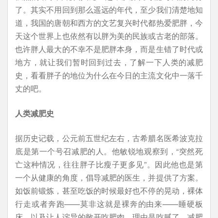
了。其实不用回到那么遥远的年代，至少我们清楚地知
道，我国的唐朝和西方的文艺复兴时代都热爱肥胖，今
天这个世界上也依然有以胖为美的民族或古老的部落。
也许胖人最大的不幸不是肥胖本身，而是生错了时代或
地方，就让我们暂时回到过去，了解一下人类的减肥
史，看看胖子的地位为什么在今日的主流文化中一落千
丈的吧。
人类减肥史
据历史记载，公元前五世纪左右，古希腊名医希波克拉
底是第一个号召减肥的人。他敏锐地观察到，“突然死
亡这种情况，往往胖子比瘦子更多见”。因此他也是第
一个从健康的角度，倡导减肥的医生，并提供了方案。
如饭前锻炼，甚至吃饭的时候最好也不停的晃动，裸体
行走或者奔跑——莫非这就是裸奔的由来——睡硬板
床，以及让人诧异的敞开吃肥肉，理由是吃腻了，减肥