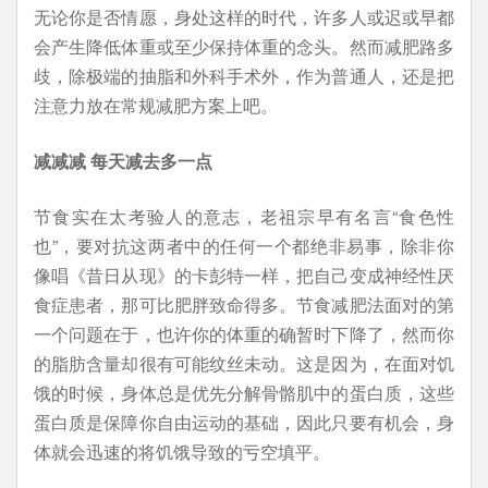
无论你是否情愿，身处这样的时代，许多人或迟或早都
会产生降低体重或至少保持体重的念头。然而减肥路多
歧，除极端的抽脂和外科手术外，作为普通人，还是把
注意力放在常规减肥方案上吧。
减减减 每天减去多一点
节食实在太考验人的意志，老祖宗早有名言“食色性
也”，要对抗这两者中的任何一个都绝非易事，除非你
像唱《昔日从现》的卡彭特一样，把自己变成神经性厌
食症患者，那可比肥胖致命得多。节食减肥法面对的第
一个问题在于，也许你的体重的确暂时下降了，然而你
的脂肪含量却很有可能纹丝未动。这是因为，在面对饥
饿的时候，身体总是优先分解骨骼肌中的蛋白质，这些
蛋白质是保障你自由运动的基础，因此只要有机会，身
体就会迅速的将饥饿导致的亏空填平。