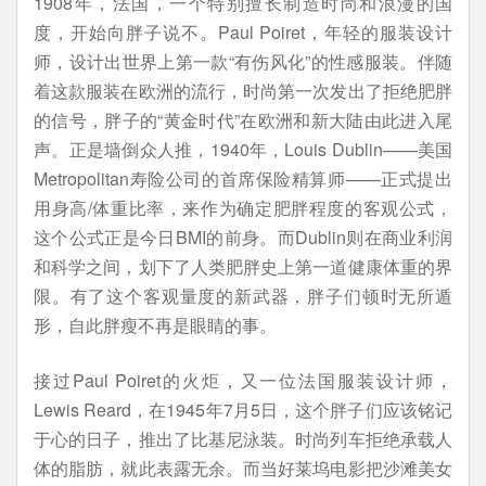
1908年，法国，一个特别擅长制造时尚和浪漫的国
度，开始向胖子说不。Paul Poiret，年轻的服装设计
师，设计出世界上第一款“有伤风化”的性感服装。伴随
着这款服装在欧洲的流行，时尚第一次发出了拒绝肥胖
的信号，胖子的“黄金时代”在欧洲和新大陆由此进入尾
声。正是墙倒众人推，1940年，Louis Dublin——美国
Metropolitan寿险公司的首席保险精算师——正式提出
用身高/体重比率，来作为确定肥胖程度的客观公式，
这个公式正是今日BMI的前身。而Dublin则在商业利润
和科学之间，划下了人类肥胖史上第一道健康体重的界
限。有了这个客观量度的新武器，胖子们顿时无所遁
形，自此胖瘦不再是眼睛的事。
接过Paul Poiret的火炬，又一位法国服装设计师，
Lewis Reard，在1945年7月5日，这个胖子们应该铭记
于心的日子，推出了比基尼泳装。时尚列车拒绝承载人
体的脂肪，就此表露无余。而当好莱坞电影把沙滩美女