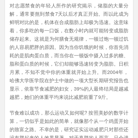
对志愿禁食的年轻人所作的研究揭示，储脂的大量分
解，通常要熬到禁食7天以后才真正开始。而以此成为
鲜明对比的是，机体在合成脂肪上却极为迅速。这意味
着，你多吃的每一口饭，在数小时内就可能转变成脂肪
储存起来。这就是为何膳食无规律，一顿过饱一顿过饥
的人容易肥胖的原因。因为当你饥饿的时候，你首先消
耗的是肌肉蛋白质，而当你在一顿饭中摄入过多的糖、
脂和蛋白质的时候，它们却能够迅速转变为脂肪。日积
月累，不知不觉中你的体重就开始上升。而2004年，
哈佛大学医学院在护士中做的一项大型长期研究报告也
显示，依靠节食减肥的妇女，39%的人最终结局是越减
越肥，她们的体重平均来说比减肥前重了9斤。
节食难以成功，那么运动又如何呢? 按照美妙的数学计
算，一切似乎是如此的简单，就像那个从一个鸡蛋开始
的致富之路。不幸的是，研究证实运动减肥只对那些还
没有胖起来的人效果显著，对于真胖的人而言，只会进