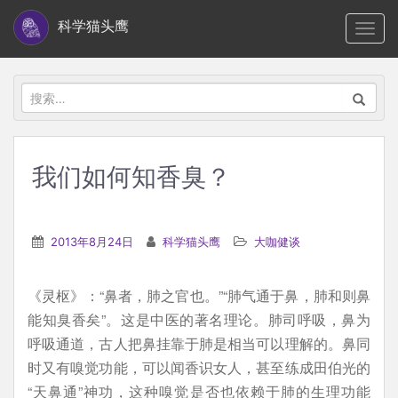
S
科学猫头鹰
TOGG
k
i
p
搜
t
索：
o
m
我们如何知香臭？
a
i
n
2013年8月24日
科学猫头鹰
大咖健谈
c
o
《灵枢》：“鼻者，肺之官也。”“肺气通于鼻，肺和则鼻
n
能知臭香矣”。这是中医的著名理论。肺司呼吸，鼻为
t
呼吸通道，古人把鼻挂靠于肺是相当可以理解的。鼻同
e
时又有嗅觉功能，可以闻香识女人，甚至练成田伯光的
n
“天鼻通”神功，这种嗅觉是否也依赖于肺的生理功能
t