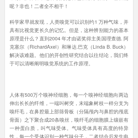
呢？非也！二者全不相干！
科学家早就发现，人类嗅觉可以识别约1 万种气味，并
具有比视觉更长久的记忆。但是，这种辨别能力的基本
原理是什么？直到2004 年才由诺奖得主美国理查德. 阿
克塞尔（RichardAxel）和琳达.巴克（Linda B. Buck）
解决该难题。他们的开创性研究结合以往结论，我们终
于可以清晰阐明嗅觉系统的工作原理。
人体有500万个嗅神经细胞，每一个嗅神经细胞向两边
伸出长长的纤维，一端叫树突，末端象树枝一样分支为
嗅纤毛，在鼻腔最上部筛骨板（分隔颅内与鼻腔的颅底
骨面）之下聚合成20条嗅丝，嗅纤毛的细胞膜上镶嵌有
一种蛋白质，叫气味受体。气味受体具有高度的特异
性，每一个受体识别一种气味分子，二者结合后发生电