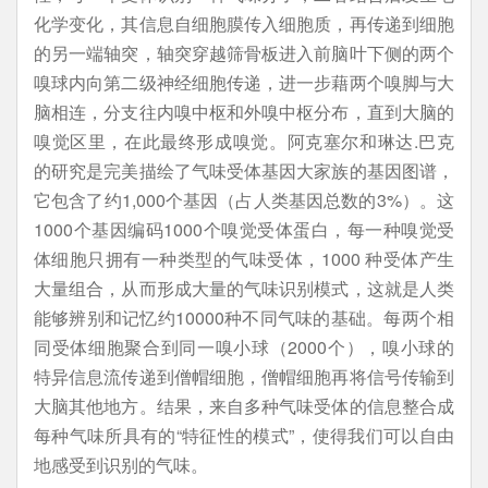
化学变化，其信息自细胞膜传入细胞质，再传递到细胞
的另一端轴突，轴突穿越筛骨板进入前脑叶下侧的两个
嗅球内向第二级神经细胞传递，进一步藉两个嗅脚与大
脑相连，分支往内嗅中枢和外嗅中枢分布，直到大脑的
嗅觉区里，在此最终形成嗅觉。阿克塞尔和琳达.巴克
的研究是完美描绘了气味受体基因大家族的基因图谱，
它包含了约1,000个基因（占人类基因总数的3%）。这
1000个基因编码1000个嗅觉受体蛋白，每一种嗅觉受
体细胞只拥有一种类型的气味受体，1000 种受体产生
大量组合，从而形成大量的气味识别模式，这就是人类
能够辨别和记忆约10000种不同气味的基础。每两个相
同受体细胞聚合到同一嗅小球（2000个），嗅小球的
特异信息流传递到僧帽细胞，僧帽细胞再将信号传输到
大脑其他地方。结果，来自多种气味受体的信息整合成
每种气味所具有的“特征性的模式”，使得我们可以自由
地感受到识别的气味。