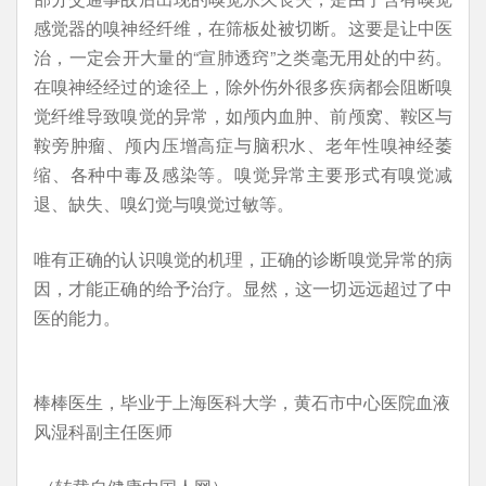
感觉器的嗅神经纤维，在筛板处被切断。这要是让中医
治，一定会开大量的“宣肺透窍”之类毫无用处的中药。
在嗅神经经过的途径上，除外伤外很多疾病都会阻断嗅
觉纤维导致嗅觉的异常，如颅内血肿、前颅窝、鞍区与
鞍旁肿瘤、颅内压增高症与脑积水、老年性嗅神经萎
缩、各种中毒及感染等。嗅觉异常主要形式有嗅觉减
退、缺失、嗅幻觉与嗅觉过敏等。
唯有正确的认识嗅觉的机理，正确的诊断嗅觉异常的病
因，才能正确的给予治疗。显然，这一切远远超过了中
医的能力。
棒棒医生，毕业于上海医科大学，黄石市中心医院血液
风湿科副主任医师