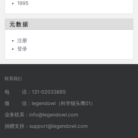
1995
元数据
注册
登录
联系我们
电 话：131-02033885
微 信：legendowl（科学猫头鹰01）
业务联系：
info@legendowl.com
捐赠支持：
support@legendowl.com