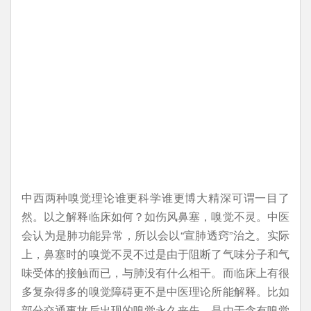
中西两种嗅觉理论谁更科学谁更博大精深可谓一目了
然。以之解释临床如何？如伤风鼻塞，嗅觉不灵。中医
会认为是肺功能异常，所以会以“宣肺透窍”治之。实际
上，鼻塞时的嗅觉不灵不过是由于阻断了气味分子和气
味受体的接触而已，与肺没有什么相干。而临床上有很
多复杂得多的嗅觉障碍更不是中医理论所能解释。比如
部分交通事故后出现的嗅觉永久丧失，是由于含有嗅觉