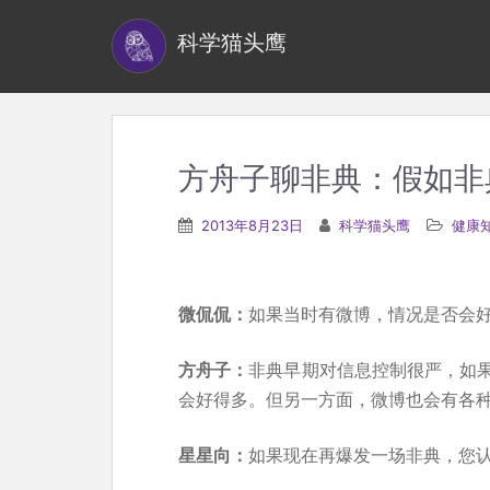
S
科学猫头鹰
k
i
p
t
o
方舟子聊非典：假如非
m
a
2013年8月23日
科学猫头鹰
健康
i
n
c
微侃侃：
如果当时有微博，情况是否会
o
n
方舟子：
非典早期对信息控制很严，如
t
会好得多。但另一方面，微博也会有各
e
星星向：
如果现在再爆发一场非典，您
n
t