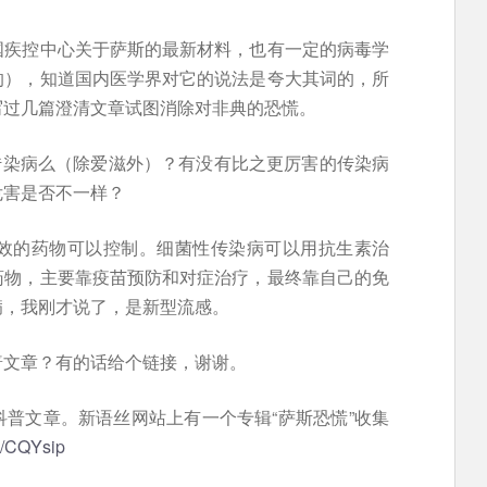
国疾控中心关于萨斯的最新材料，也有一定的病毒学
的），知道国内医学界对它的说法是夸大其词的，所
写过几篇澄清文章试图消除对非典的恐慌。
传染病么（除爱滋外）？有没有比之更厉害的传染病
危害是否不一样？
效的药物可以控制。细菌性传染病可以用抗生素治
药物，主要靠疫苗预防和对症治疗，最终靠自己的免
病，我刚才说了，是新型流感。
普文章？有的话给个链接，谢谢。
普文章。新语丝网站上有一个专辑“萨斯恐慌”收集
cn/CQYsip