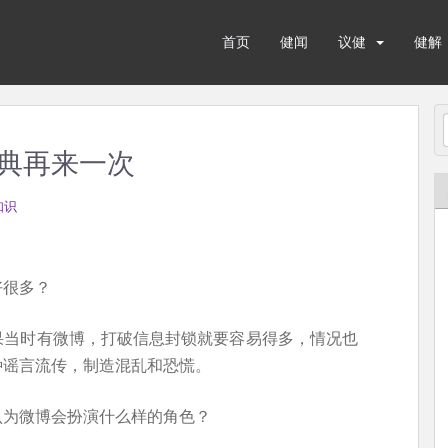
首页
健闻
议健
健解
典再来一次
知识
好很多？
果当时有微博，打破信息封锁就要容易得多，情况也
种谣言流传，制造混乱和恐慌。
认为微博会扮演什么样的角色？