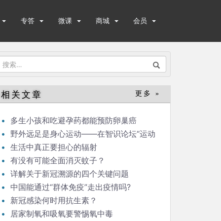
专答
微课
商城
会员
搜
索：
相关文章
更多 »
多生小孩和吃避孕药都能预防卵巢癌
野外远足是身心运动——在智识论坛“运动
与健康”的发言
生活中真正要担心的辐射
有没有可能全面消灭蚊子？
详解关于新冠溯源的四个关键问题
中国能通过“群体免疫”走出疫情吗?
新冠感染何时用抗生素？
居家制氧和吸氧要警惕氧中毒