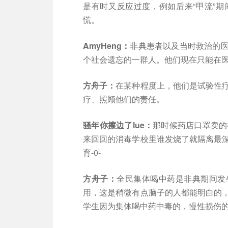
是有时又反应过度，例如后来“甲流”
慌。
AmyHeng：
非典患者以及当时救治的
个社会遗忘的一群人。他们现在只能在
方舟子：
在某种程度上，他们是试验性
疗、照顾他们的责任。
骚年你擦边了lue：
那时候药店口罩卖的
来回回的消毒学校里谁发烧了就隔离最
育-0-
方舟子：
全民集体喝中药是非典期间发
用，这是稍微有点脑子的人都能明白的
学生因为集体喝中药中毒的，慢性损伤