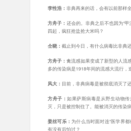
李性浩：
非典再来的话，会有以前那样
方舟子：
还会的。非典之后不也因为“甲
四起，疯狂抢盐抢大米吗？
仝晓：
截止到今日，有什么病毒比非典
方舟子：
禽流感如果变成了新型的人流
多的传染病是1918年间的流感大流行，
风大：
目前，非典病毒是被彻底消灭了
方舟子：
如果萨斯病毒是从野生动物传
灭，只是被控制住了。能被消灭的传染
姜丝可乐：
为什么当时面对连“医学界都
有没有后怕过？