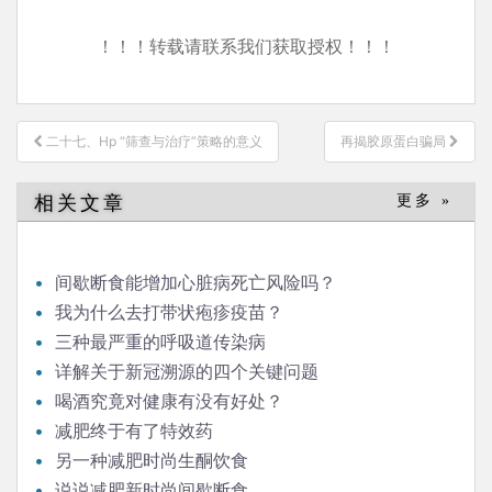
！！！转载请联系我们获取授权！！！
文
二十七、Hp “筛查与治疗”策略的意义
再揭胶原蛋白骗局
章
导
相关文章
更多 »
航
间歇断食能增加心脏病死亡风险吗？
我为什么去打带状疱疹疫苗？
三种最严重的呼吸道传染病
详解关于新冠溯源的四个关键问题
喝酒究竟对健康有没有好处？
减肥终于有了特效药
另一种减肥时尚生酮饮食
说说减肥新时尚间歇断食