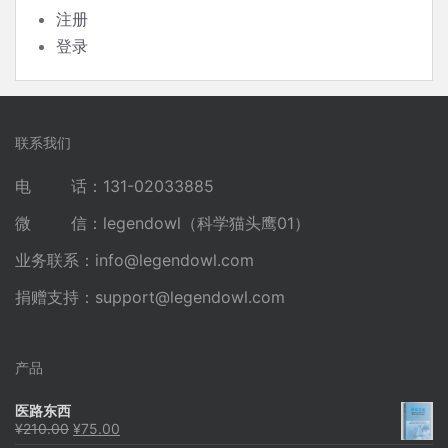
注册
登录
联系我们
电 话：131-02033885
微 信：legendowl（科学猫头鹰01）
业务联系：
info@legendowl.com
捐赠支持：
support@legendowl.com
产品
医路东西
原
当
¥
210.00
¥
75.00
价
前