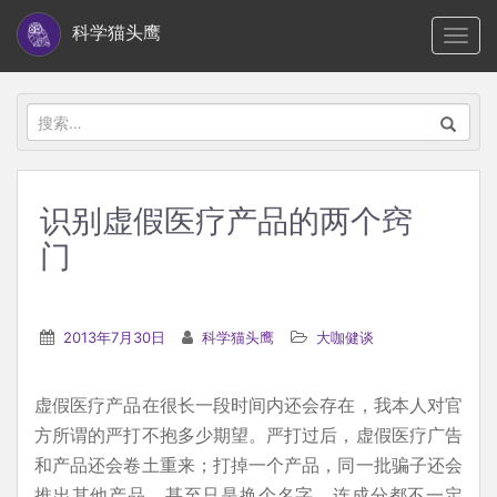
S
科学猫头鹰
TOGG
k
i
p
搜
t
索：
o
m
识别虚假医疗产品的两个窍
a
门
i
n
c
2013年7月30日
科学猫头鹰
大咖健谈
o
n
t
虚假医疗产品在很长一段时间内还会存在，我本人对官
e
方所谓的严打不抱多少期望。严打过后，虚假医疗广告
n
和产品还会卷土重来；打掉一个产品，同一批骗子还会
t
推出其他产品，甚至只是换个名字，连成分都不一定