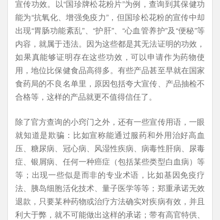
宣传功效。以“国珍牌松花粉片”为例，查询到其保健功
能为“抗氧化、增强免疫力”，但国珍松花粉的宣传中却
出现“胃肠功能紊乱”、“护肝”、“心血管养护”及“便秘”等
内容，就属于违法。因为这些都是其无法证明的功效，
如果真能够证明存在这些功效，可以申请作为药物使
用，地位比保健食品高得多。有些产品甚至早就在国家
食药局的不良名单里，原因包括夸大宣传、产品抽检不
合格等，这样的产品就更不值得信任了。
除了官方查询的小窍门之外，还有一些宣传用语，一眼
就知道是欺骗：比如宣称能通过服药和外用治好高血
压、糖尿病、冠心病、风湿性疾病、病毒性肝病、尿毒
症、银屑病、任何一种癌症（包括某些类型白血病）等
等；出现一些似是而非的专业术语，比如基因免疫疗
法、胰岛细胞活化技术、量子医学等等；郑重承诺无效
退款，只要某种药物或治疗方法确实对疾病有效，并且
利大于弊，就不可能做出这样的承诺；带有高官特供、