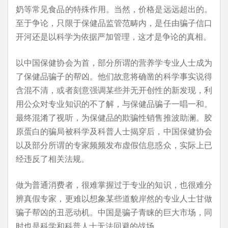
奶等常见食品的特殊作用。当然，价格是远远超出的。
至于争论，只限于保健品监管范畴内，是任由骗子信口
开河还是以科学为依据严加管理，这才是争论的真相。
以中国保健协会为首，部分所谓的营养学专业人士成为
了保健品骗子的帮凶。他们故意将确凿的科学事实说得
含混不清，或者刻意强调某些并无开创性的新发现，利
用公众对专业知识的不了解，与保健品骗子一唱一和。
最终混淆了视听，为保健品的欺骗性销售推波助澜。胶
原蛋白的骗局被科学及科普人士揭穿后，中国保健协会
以及部分所谓的专家频频发布虚假信息惑众，实际上已
经违反了相关法规。
做为普通消费者，很难掌握过于专业的知识，也很难分
辨真假专家，更难以想象某些道貌岸然的专业人士甘做
骗子帮凶的丑恶动机。中国是骗子青睐的巨大市场，同
时也是科学和科普人士无法回避的战场。