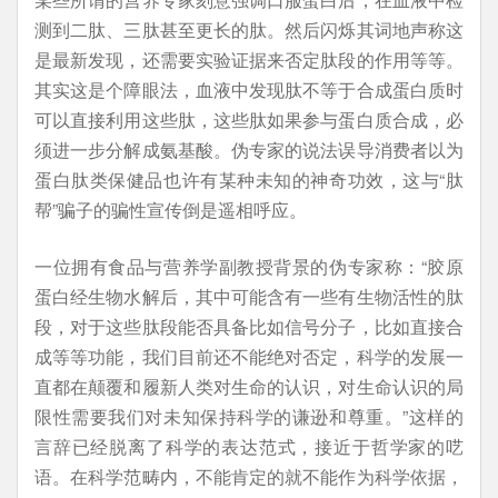
测到二肽、三肽甚至更长的肽。然后闪烁其词地声称这
是最新发现，还需要实验证据来否定肽段的作用等等。
其实这是个障眼法，血液中发现肽不等于合成蛋白质时
可以直接利用这些肽，这些肽如果参与蛋白质合成，必
须进一步分解成氨基酸。伪专家的说法误导消费者以为
蛋白肽类保健品也许有某种未知的神奇功效，这与“肽
帮”骗子的骗性宣传倒是遥相呼应。
一位拥有食品与营养学副教授背景的伪专家称：“胶原
蛋白经生物水解后，其中可能含有一些有生物活性的肽
段，对于这些肽段能否具备比如信号分子，比如直接合
成等等功能，我们目前还不能绝对否定，科学的发展一
直都在颠覆和履新人类对生命的认识，对生命认识的局
限性需要我们对未知保持科学的谦逊和尊重。”这样的
言辞已经脱离了科学的表达范式，接近于哲学家的呓
语。在科学范畴内，不能肯定的就不能作为科学依据，