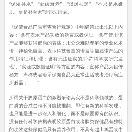
“保湿补水”、“延缓衰老”、“淡斑祛黑”、“不只是水嫩
肌、更是补骨素”等违法用语。
《保健食品广告审查暂行规定》中明确禁止出现以下内
容：“含有表示产品功效的断言或者保证；含有使用该
产品能够获得健康的表述；用公众难以理解的专业化术
语、神秘化语言、表示科技含量的语言等描述该产品的
作用特征和机理；含有无法证实的所谓“科学或研究发
现”、“实验或数据证明”等方面的内容；宣称产品为祖传
秘方；声称或者暗示保健食品为正常生活或者治疗病症
所必需；……”
所谓关于胶原蛋白的激烈争论其实不是科学领域的，蛋
白质的合成过程不可能被推翻。即使有新的科学发现，
也只能是进一步深入和细化，而不是颠覆原有的认识。
没有任何科学依据表明胶原蛋白或者肽类保健品有独特
的功效这些保健品只有营养作用，不具有超出鸡蛋或牛