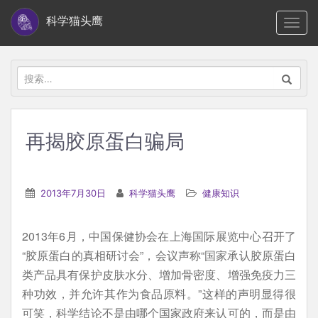
S
科学猫头鹰
TOGG
k
i
p
搜
t
索：
o
m
再揭胶原蛋白骗局
a
i
n
2013年7月30日
科学猫头鹰
健康知识
c
o
2013年6月，中国保健协会在上海国际展览中心召开了
n
“胶原蛋白的真相研讨会”，会议声称“国家承认胶原蛋白
t
类产品具有保护皮肤水分、增加骨密度、增强免疫力三
e
种功效，并允许其作为食品原料。”这样的声明显得很
n
可笑，科学结论不是由哪个国家政府来认可的，而是由
t