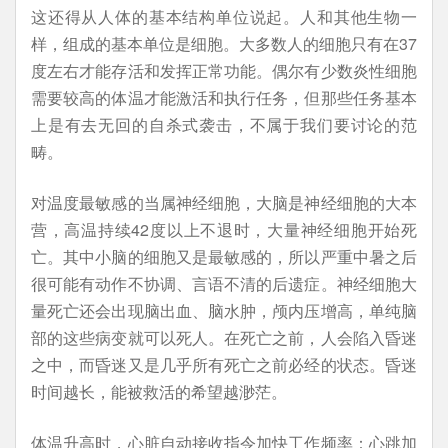
这还得从人体的基本结构单位说起。人和其他生物一
样，组成的基本单位是细胞。大多数人的细胞只有在37
度左右才能存活和发挥正常功能。偶尔有少数炎性细胞
需要较高的体温才能激活和执行任务，但那些任务基本
上是有去无回的自杀式袭击，不属于我们要讨论的范
畴。
对温度最敏感的当属神经细胞，大脑是神经细胞的大本
营，高温持续42度以上不退时，大量神经细胞开始死
亡。其中小脑的细胞又是最敏感的，所以严重中暑之后
很可能有动作不协调、言语不清的后遗症。神经细胞大
量死亡还会出现脑出血、脑水肿，颅内压增高，单纯脑
部的这些病变就可以死人。在死亡之前，人会陷入昏迷
之中，而昏迷又是几乎所有死亡之前必经的状态。昏迷
时间越长，能被救活的希望越渺茫。
体温升高时，心脏自动接收指令加快工作频率：心跳加