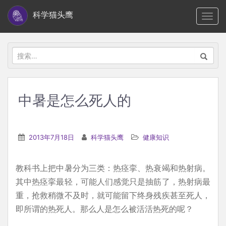
S
科学猫头鹰
TOGG
k
i
p
搜
t
索：
o
m
中暑是怎么死人的
a
i
n
2013年7月18日
科学猫头鹰
健康知识
c
o
教科书上把中暑分为三类：热痉挛、热衰竭和热射病。
n
其中热痉挛最轻，可能人们感觉只是抽筋了，热射病最
t
重，抢救稍微不及时，就可能留下终身残疾甚至死人，
e
即所谓的热死人。那么人是怎么被活活热死的呢？
n
t