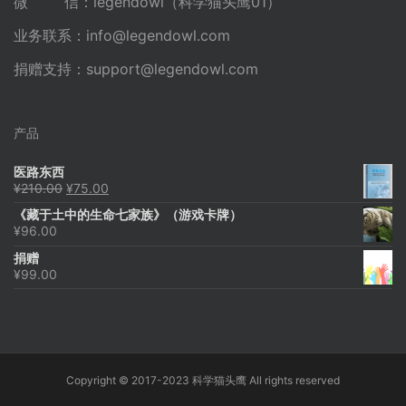
微 信：legendowl（科学猫头鹰01）
业务联系：
info@legendowl.com
捐赠支持：
support@legendowl.com
产品
医路东西
原
当
¥
210.00
¥
75.00
价
前
《藏于土中的生命七家族》（游戏卡牌）
为：
价
¥
96.00
¥210.00。
格
为：
捐赠
¥75.00。
¥
99.00
Copyright © 2017-2023 科学猫头鹰 All rights reserved