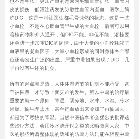
也不是夸张；更加严重的是因为毛细血管扩张，血管内
皮的损伤，低灌注诱发的弥散性血管内凝血，医学上简
称DIC，这是一种让医生都毛骨悚然的状态。这是一些
小血栓，不是在心脑血管里生成的大血栓，后者可以用
溶栓药物和介入通开，但DIC不能。非但不能，溶栓要
还会进一步加重DIC的病情，由于大量的小血栓耗竭了
血液里的凝血因子，大量小血栓形成的同时身体各个部
位还会发生广泛的出血。严重中暑如果出现了DIC，几
乎再没有生还的机会。
所有的起点就是热，人体体温调节的机制不能承受，甚
至被摧毁，才导致上面灾难的发生。所以中暑的治疗最
重要的就一个原则：降温。阴凉地、水冲、水泡、冷水
灌肠、输生理盐水，甚至把血放出来冷却了再输回去，
都是为了尽快的降温。当然中医信奉者会猛烈的批评这
些治疗方法，会用冷水浇开锅之类的比喻教育大家。中
医的那些所谓整体观的缓和的防暑方法只能在轻度中暑