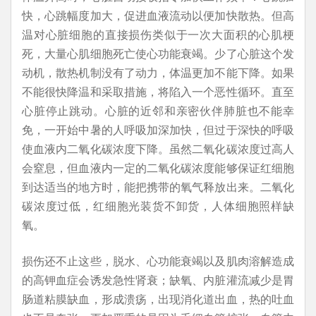
快，心跳幅度加大，促进血液流动以便加快散热。但高
温对心脏细胞的直接损伤类似于一次大面积的心肌梗
死，大量心肌细胞死亡使心功能衰竭。少了心脏这个发
动机，散热机制没有了动力，体温更加不能下降。如果
不能很快降温和采取措施，将陷入一个恶性循环。直至
心脏停止跳动。心脏的近邻和亲密伙伴肺脏也不能幸
免，一开始中暑的人呼吸加深加快，但过于深快的呼吸
使血液内二氧化碳浓度下降。虽然二氧化碳浓度过高人
会窒息，但血液内一定的二氧化碳浓度能够保证红细胞
到达适当的地方时，能把携带的氧气释放出来。二氧化
碳浓度过低，红细胞光装货不卸货，人体细胞照样缺
氧。
损伤还不止这些，脱水、心功能衰竭以及肌肉溶解造成
的高钾血症会诱发急性肾衰；缺氧、内脏灌流减少是胃
肠道粘膜缺血，形成溃疡，出现消化道出血，热的吐血