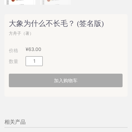
大象为什么不长毛？ (签名版)
方舟子（著）
¥
63.00
价格
大
数量
象
为
加入购物车
什
么
不
长
毛？
相关产品
(签
名