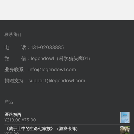
联系我们
电 话：131-02033885
微 信：legendowl（科学猫头鹰01）
业务联系：
info@legendowl.com
捐赠支持：
support@legendowl.com
产品
医路东西
原
当
¥
210.00
¥
75.00
价
前
《藏于土中的生命七家族》（游戏卡牌）
为：
价
¥
96.00